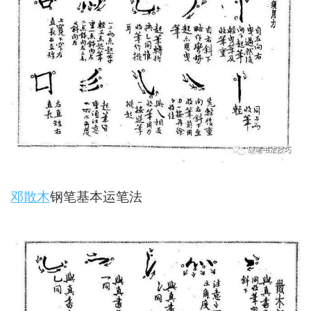
邓散木
钢笔基本运笔法