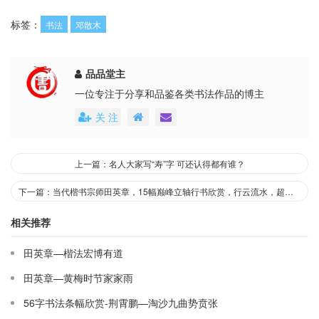
标签：
书法
邓散木
品品堂主
一位专注于分享和品鉴各类书法作品的博主
关 注
上一篇：名人大家写“寿”字 可还认得都有谁？
下一篇：当代楷书宗师田英章，15幅巅峰立轴行书欣赏，行云流水，超凡脱俗
相关推荐
田英章—楷法宏博有道
田英章—黄梅时节家家雨
56字书法条幅欣赏-荆霄鹏—淘沙九曲势贲张