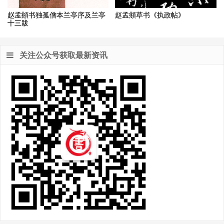
赵孟頫书独孤僧本兰亭序及兰亭
赵孟頫草书《执政帖》
十三跋
关注公众号获取最新资讯