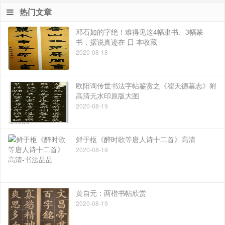
热门文章
邓石如的字绝！难得见这4幅隶书、3幅篆
书，据说真迹在 日 本收藏
2020-08-18
欧阳询传世书法字帖鉴赏之《翟天德墓志》附
高清无水印原版大图
2020-08-19
鲜于枢《醉时歌等唐人诗十二首》高清
2020-08-19
黄自元：两楷书帖欣赏
2020-08-19