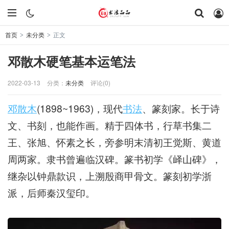
首页
未分类
正文
>
>
邓散木硬笔基本运笔法
2022-03-13
分类：
未分类
评论(0)
邓散木
(1898~1963)，现代
书法
、篆刻家。长于诗
文、书刻，也能作画。精于四体书，行草书集二
王、张旭、怀素之长，旁参明末清初王觉斯、黄道
周两家。隶书曾遍临汉碑。篆书初学《峄山碑》，
继杂以钟鼎款识，上溯殷商甲骨文。篆刻初学浙
派，后师秦汉玺印。