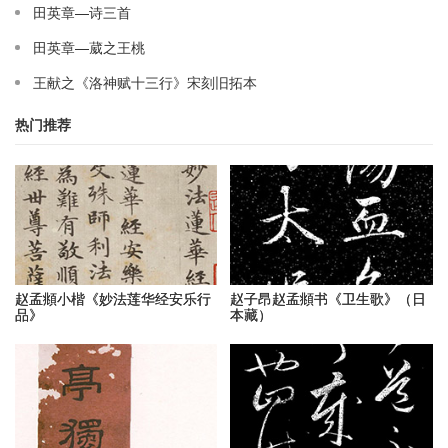
田英章—诗三首
田英章—葳之王桃
王献之《洛神赋十三行》宋刻旧拓本
热门推荐
赵孟頫小楷《妙法莲华经安乐行
赵子昂赵孟頫书《卫生歌》（日
品》
本藏）