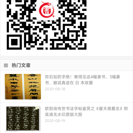
热门文章
邓石如的字绝！难得见这4幅隶书、3幅篆
书，据说真迹在 日 本收藏
2020-08-18
欧阳询传世书法字帖鉴赏之《翟天德墓志》附
高清无水印原版大图
2020-08-19