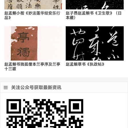
赵孟頫小楷《妙法莲华经安乐行
赵子昂赵孟頫书《卫生歌》（日
品》
本藏）
赵孟頫书独孤僧本兰亭序及兰亭
赵孟頫草书《执政帖》
十三跋
关注公众号获取最新资讯