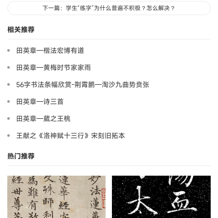
下一篇：学生“练字”为什么普遍不积极？怎么解决？
相关推荐
田英章—楷法宏博有道
田英章—黄梅时节家家雨
56字书法条幅欣赏-荆霄鹏—淘沙九曲势贲张
田英章—诗三首
田英章—葳之王桃
王献之《洛神赋十三行》宋刻旧拓本
热门推荐