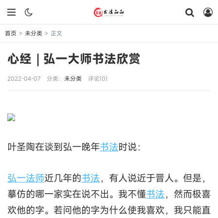
首页
未分类
正文
>
>
心经｜弘一大师书法欣赏
2022-04-07
分类：
未分类
评论(0)
叶圣陶在谈到弘一晚年
书法
时说：
弘一法师
近几年的
书法
，有人说近于晋人。但是，
摹仿的哪一家实在说不出。我不懂
书法
，然而极喜
欢他的字。若问他的字为什么使我喜欢，我只能直