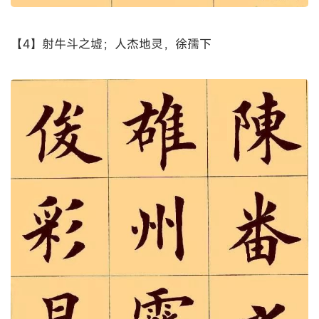
【4】射牛斗之墟；人杰地灵，徐孺下