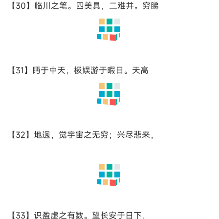
【18】流丹，下临无地。鹤汀凫渚，穷岛