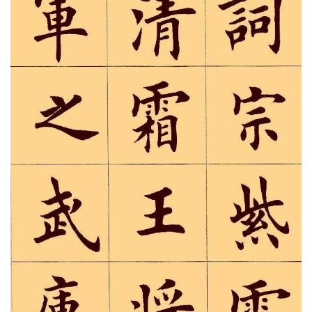
【10】高朋满座。腾蛟起凤，孟学士之