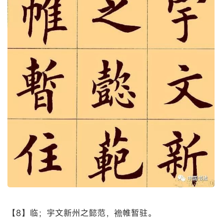
【8】临；宇文新州之懿范，襜帷暂驻。