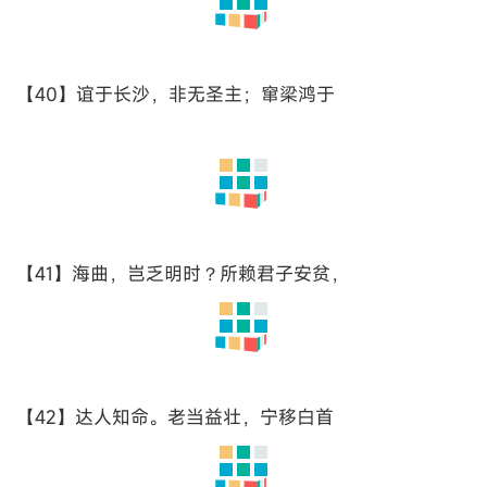
【20】体势。披绣闼，俯雕甍，山原旷其