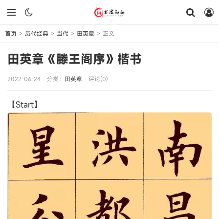
首页
历代经典
当代
田英章
正文
>
>
>
>
田英章《滕王阁序》楷书
2022-06-24
分类：
田英章
评论(0)
【Start】