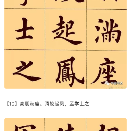
【9】十旬休假，胜友如云；千里逢迎，