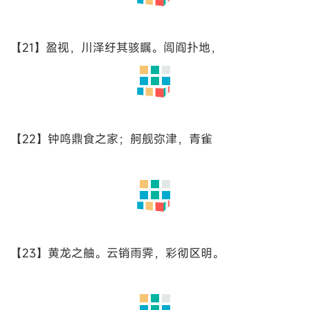
【16】崇阿；临帝子之长洲，得天人之