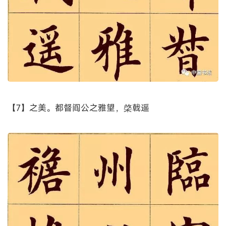
【7】之美。都督阎公之雅望，棨戟遥