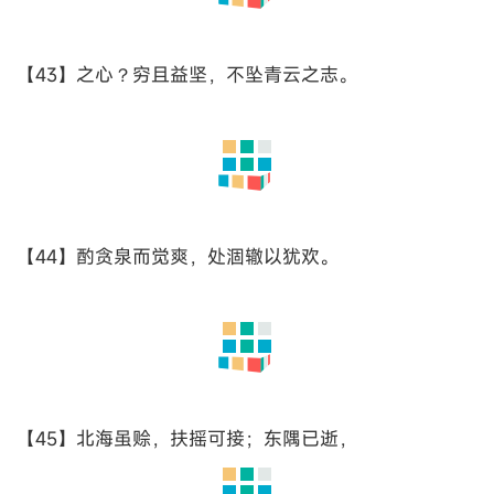
【21】盈视，川泽纡其骇瞩。闾阎扑地，