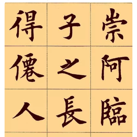
【14】潦水尽而寒潭清，烟光凝而暮