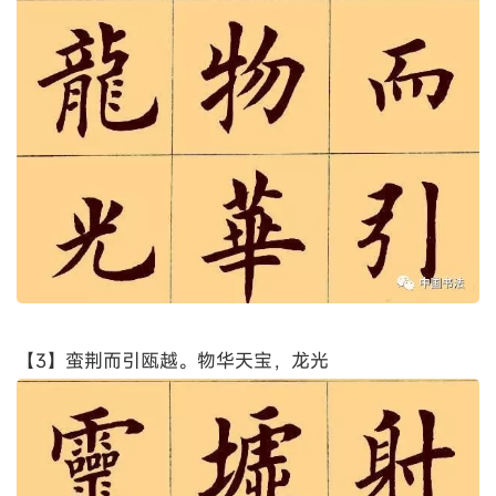
【3】蛮荆而引瓯越。物华天宝，龙光