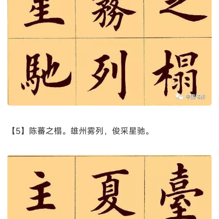
【5】陈蕃之榻。雄州雾列，俊采星驰。