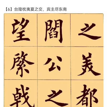
【6】台隍枕夷夏之交，宾主尽东南