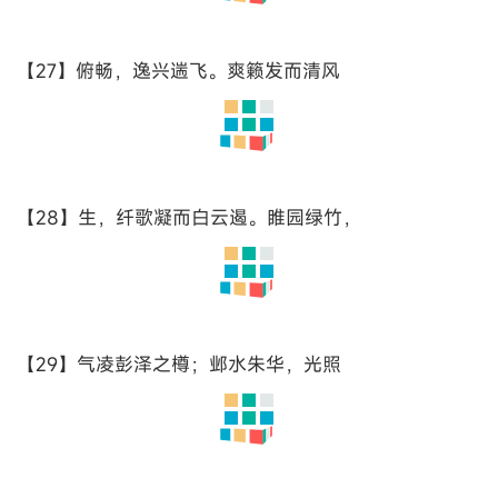
【17】归馆。层峦耸翠，上出重霄；飞阁