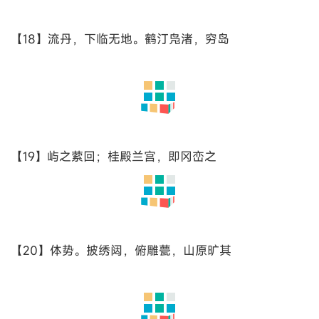
【15】山紫。俨骖騑于上路，访风景于