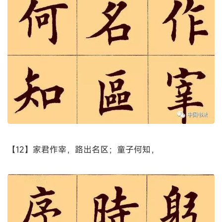
【11】词宗；紫电青霜，王将军之武库。