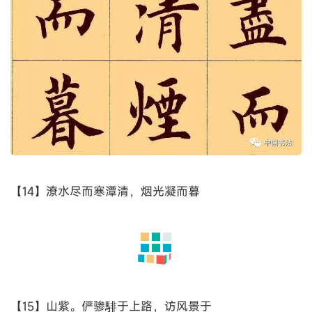
【13】躬逢胜饯。时维九月，序属三秋。