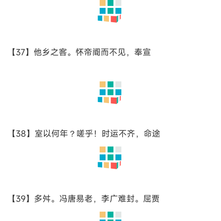
【19】屿之萦回；桂殿兰宫，即冈峦之