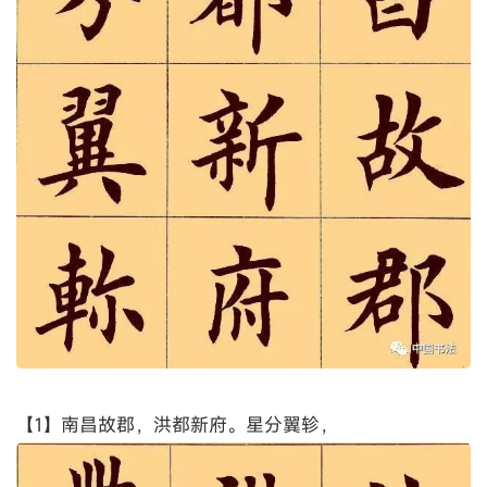
【1】南昌故郡，洪都新府。星分翼轸，