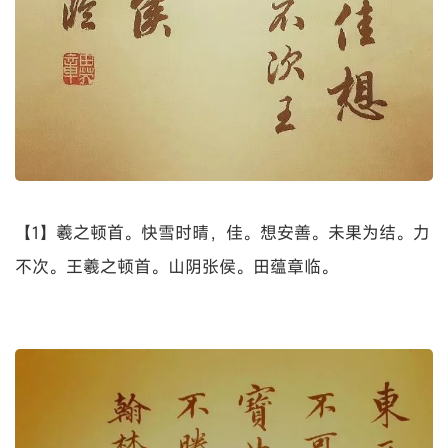
【1】羲之顿首。快雪时晴，佳。想安善。未果为结。力
不次。王羲之顿首。山阴张侯。田蕴章临。