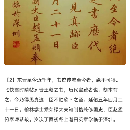
【2】东晋至今近千年，书迹传流至今者，绝不可得。
《快雪时晴帖》晋王羲之书，历代宝藏者也。刻本有
之。今乃得见真迹，臣不胜欣幸之至。延佑五年四月二
十一日。翰林学士乘荣禄大夫知制梏兼修国史，臣赵孟
俯奉谏恭跋。岁次丁酉初冬上瀚田英章学临于深圳。