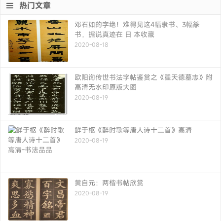
热门文章
邓石如的字绝！难得见这4幅隶书、3幅篆
书，据说真迹在 日 本收藏
2020-08-18
欧阳询传世书法字帖鉴赏之《翟天德墓志》附
高清无水印原版大图
2020-08-19
鲜于枢《醉时歌等唐人诗十二首》高清
2020-08-19
黄自元：两楷书帖欣赏
2020-08-19