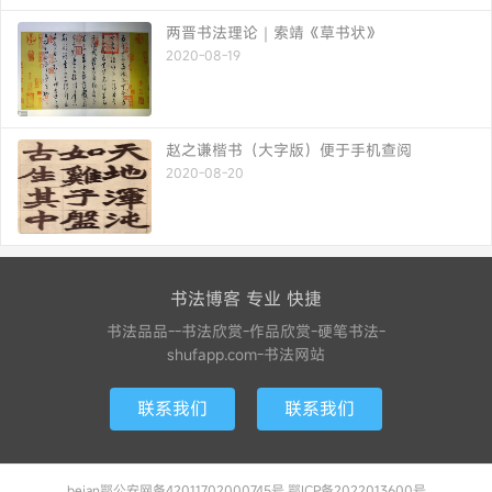
两晋书法理论｜索靖《草书状》
2020-08-19
赵之谦楷书（大字版）便于手机查阅
2020-08-20
书法博客 专业 快捷
书法品品--书法欣赏-作品欣赏-硬笔书法-
shufapp.com-书法网站
联系我们
联系我们
beian鄂公安网备42011702000745号 鄂ICP备2022013600号