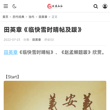
首页
历代经典
当代
田英章
正文
>
>
>
>
田英章《临快雪时晴帖及跋》
2022-07-23
分类：
田英章
评论(0)
田英章
《临快雪时晴帖》、《赵孟頫题跋》欣赏。
【Start】