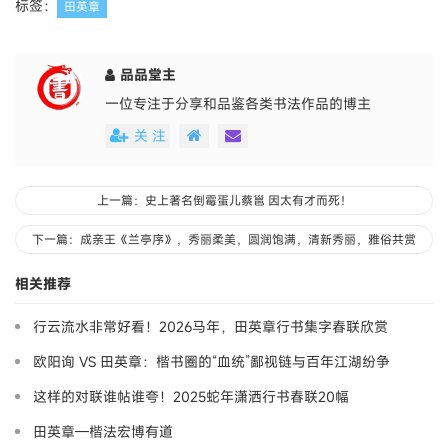
标签：
田英章
品品堂主
一位专注于分享和品鉴各类书法作品的博主
关 注
上一篇：史上著名倒霉蛋儿蔡邕 因太有才而死！
下一篇：成亲王《兰亭序》，秀丽柔美，圆润饱满，清新秀丽，雅俗共赏
相关推荐
行云流水非常好看！2026马年，田英章行书集字春联欣赏
欧阳询 VS 田英章：楷书圈的“血统”鄙视链与百年江湖纷争
这样的对联谁帖谁夸！2025蛇年潇洒行书春联20幅
田英章—楷法宏博有道