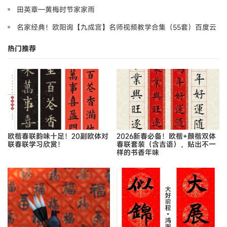
田英章—黄梅时节家家雨
名家经典！欧阳询【九成宫】名师视频教学合集（55套）百度云
盘
热门推荐
欧楷春联韵味十足！20副欧体对
2026新春必备！欧楷+颜楷双体
联春联学习欣赏！
春联套装（含吉语），贴出不一
样的书香年味