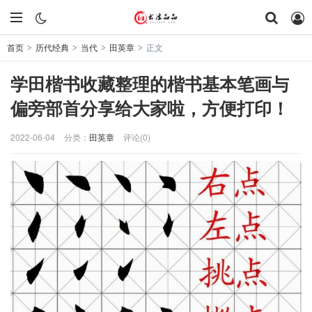
首页
历代经典
当代
田英章
正文
>
>
>
>
学田楷书收藏整理的楷书基本笔画与
偏旁部首分享给大家啦，方便打印！
2022-06-04
分类：
田英章
评论(0)