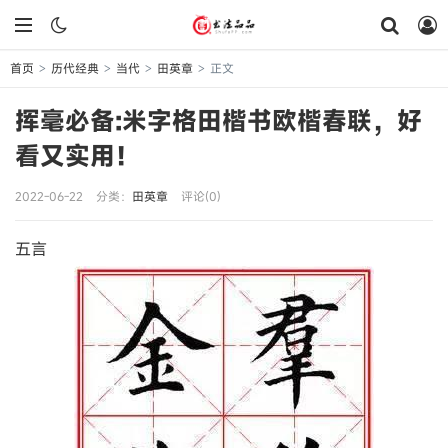
首页
历代经典
当代
田英章
正文
>
>
>
>
挥毫必备:米字格田楷书欧楷春联，好
看又实用！
2022-06-22
分类：
田英章
评论(0)
五言