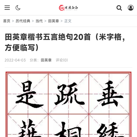
首页
历代经典
当代
田英章
正文
>
>
>
>
田英章楷书五言绝句20首（米字格，
方便临写）
2022-04-03
分类：
田英章
评论(0)