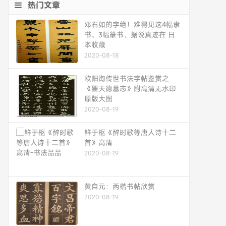
热门文章
邓石如的字绝！难得见这4幅隶
书、3幅篆书，据说真迹在 日
本收藏
2020-08-18
欧阳询传世书法字帖鉴赏之
《翟天德墓志》附高清无水印
原版大图
2020-08-19
鲜于枢《醉时歌等唐人诗十二
首》高清
2020-08-19
黄自元：两楷书帖欣赏
2020-08-19