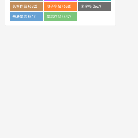
(682)
长卷作品 (682)
电子字帖 (638)
米字格 (567)
书法墓志 (547)
墓志作品 (547)