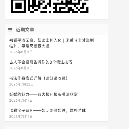
近期文章
初看平淡无奇，细读出神入化｜米芾《非才当剧
帖》，寻常尺牍藏大道
2026年8月8日
古人不会轻易告诉你的8个笔法技巧
2026年8月8日
书法作品格式详解（请赶紧收藏）
2026年7月22日
纸媒的魅力——各大报刊报头书法欣赏
2026年7月17日
《爨宝子碑》——如此刚健如铁，端朴若佛
2026年7月17日