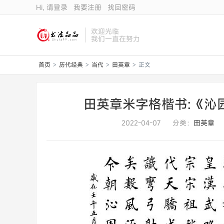
Hi, 请登录
我要注册
找回密码
欢迎光临
我们一直在努力
首页
历代经典
当代
田英章
正文
>
>
>
>
田英章米字格楷书:《沁
2022-04-07
分类：
田英章