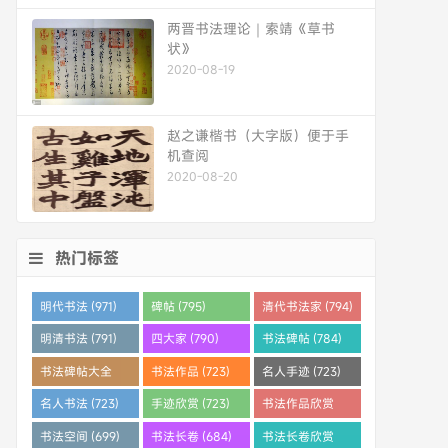
两晋书法理论｜索靖《草书
状》
2020-08-19
赵之谦楷书（大字版）便于手
机查阅
2020-08-20
热门标签
明代书法 (971)
碑帖 (795)
清代书法家 (794)
明清书法 (791)
四大家 (790)
书法碑帖 (784)
书法碑帖大全
书法作品 (723)
名人手迹 (723)
(784)
名人书法 (723)
手迹欣赏 (723)
书法作品欣赏
(710)
书法空间 (699)
书法长卷 (684)
书法长卷欣赏