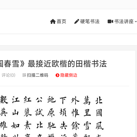
首页
硬笔书法
书法讲座
园春雪》最接近欧楷的田楷书法
评论(0)
扫描二维码
隐藏侧边