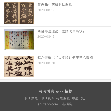
黄自元：两楷书帖欣赏
2020-08-19
两晋书法理论｜索靖《草书状》
2020-08-19
赵之谦楷书（大字版）便于手机查阅
2020-08-20
书法博客 专业 快捷
书法品品--书法欣赏-作品欣赏-硬笔书法-
shufapp.com-书法网站