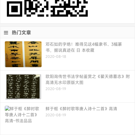
热门文章
邓石如的字绝！难得见这4幅隶书、3幅篆
书，据说真迹在 日 本收藏
2020-08-18
欧阳询传世书法字帖鉴赏之《翟天德墓志》附
高清无水印原版大图
2020-08-19
鲜于枢《醉时歌等唐人诗十二首》高清
2020-08-19