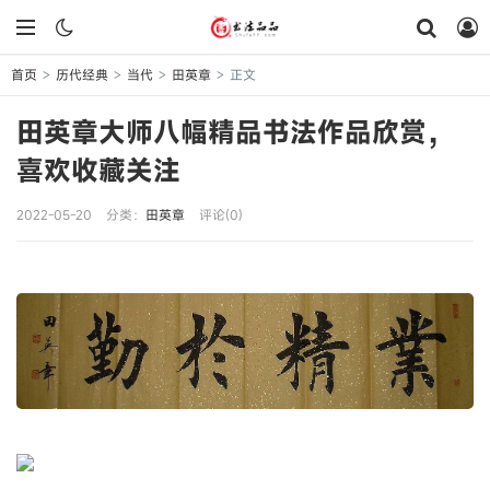
首页
历代经典
当代
田英章
正文
>
>
>
>
田英章大师八幅精品书法作品欣赏，
喜欢收藏关注
2022-05-20
分类：
田英章
评论(0)