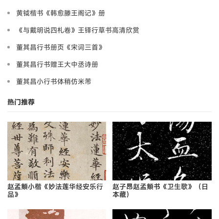
黄钺楷书《韩愈滕王阁记》册
《与戴明说四札卷》王铎行草书高清欣赏
董其昌行书册页《宋词三首》
董其昌行书赠王大中丞诗册
董其昌小行书体稍仿米芾
热门推荐
赵孟頫小楷《妙法莲华经安乐行
赵子昂赵孟頫书《卫生歌》（日
品》
本藏）