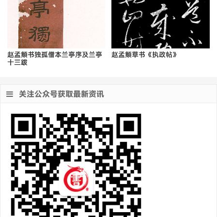
赵孟頫书独孤僧本兰亭序及兰亭
赵孟頫草书《执政帖》
十三跋
关注公众号获取最新资讯