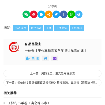
分享到
标签：
书法欣赏
明代书法
王铎
王铎书法
王铎墨迹
品品堂主
一位专注于分享和品鉴各类书法作品的博主
关 注
上一篇：风韵之至：王文治书法欣赏
下一篇：柳公绰《蜀丞相诸葛武侯祠碑》整拓高清，三绝碑（附原文+释文）
相关推荐
王铎行书手卷《涣之等不审》