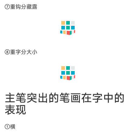
5.竖提遇捺，提低捺高