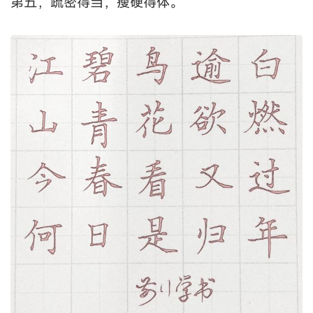
第五，疏密得当，瘦硬得体。