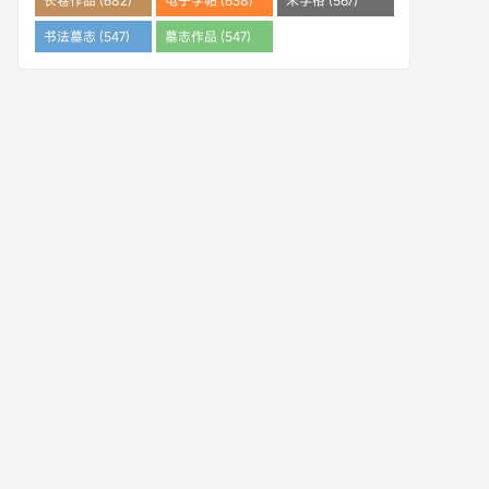
长卷作品 (682)
电子字帖 (638)
米字格 (567)
书法墓志 (547)
墓志作品 (547)