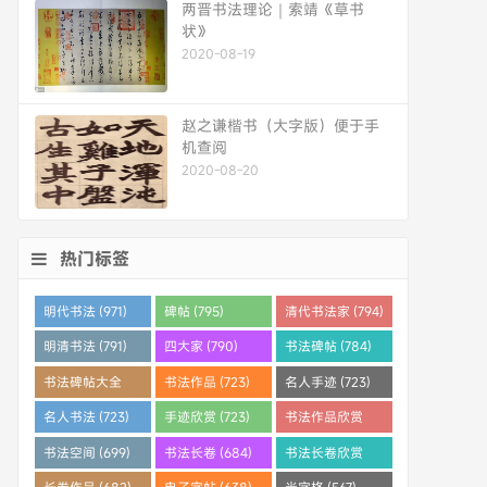
两晋书法理论｜索靖《草书
状》
2020-08-19
赵之谦楷书（大字版）便于手
机查阅
2020-08-20
热门标签
明代书法 (971)
碑帖 (795)
清代书法家 (794)
明清书法 (791)
四大家 (790)
书法碑帖 (784)
书法碑帖大全
书法作品 (723)
名人手迹 (723)
(784)
名人书法 (723)
手迹欣赏 (723)
书法作品欣赏
(710)
书法空间 (699)
书法长卷 (684)
书法长卷欣赏
(682)