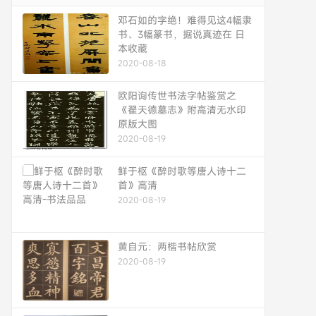
邓石如的字绝！难得见这4幅隶
书、3幅篆书，据说真迹在 日
本收藏
2020-08-18
欧阳询传世书法字帖鉴赏之
《翟天德墓志》附高清无水印
原版大图
2020-08-19
鲜于枢《醉时歌等唐人诗十二
首》高清
2020-08-19
黄自元：两楷书帖欣赏
2020-08-19