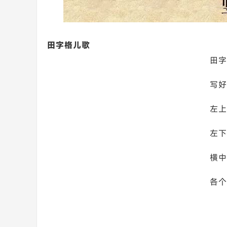
田字格儿歌
田字
写好
左上
左下
横中
各个