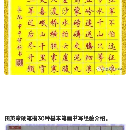
田英章硬笔楷30种基本笔画书写经验介绍。