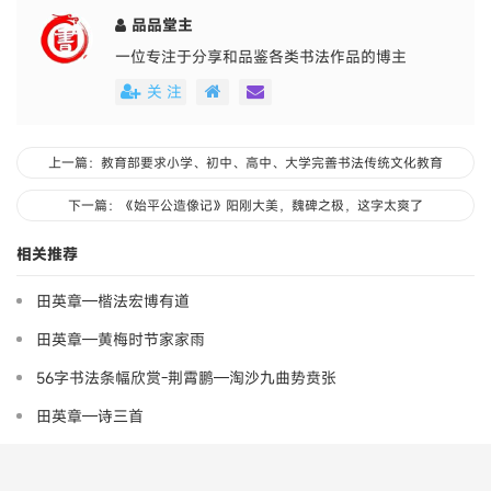
品品堂主
一位专注于分享和品鉴各类书法作品的博主
关 注
上一篇：教育部要求小学、初中、高中、大学完善书法传统文化教育
下一篇：《始平公造像记》阳刚大美，魏碑之极，这字太爽了
相关推荐
田英章—楷法宏博有道
田英章—黄梅时节家家雨
56字书法条幅欣赏-荆霄鹏—淘沙九曲势贲张
田英章—诗三首
田英章—葳之王桃