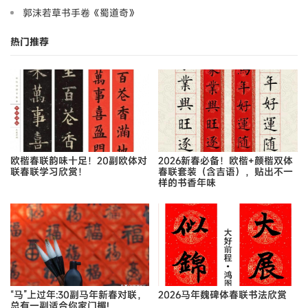
郭沫若草书手卷《蜀道奇》
热门推荐
欧楷春联韵味十足！20副欧体对
2026新春必备！欧楷+颜楷双体
联春联学习欣赏！
春联套装（含吉语），贴出不一
样的书香年味
“马”上过年:30副马年新春对联，
2026马年魏碑体春联书法欣赏
总有一副适合你家门楣!