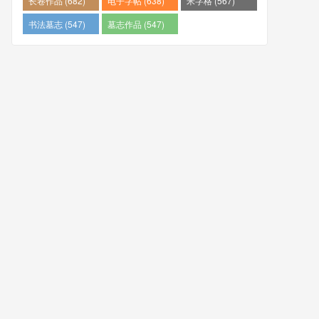
长卷作品 (682)
电子字帖 (638)
米字格 (567)
书法墓志 (547)
墓志作品 (547)