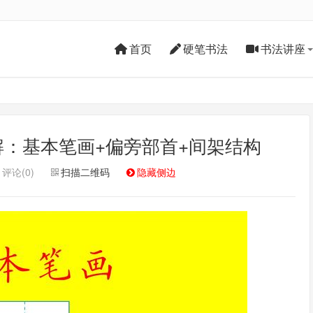
首页
硬笔书法
书法讲座
：基本笔画+偏旁部首+间架结构
评论(0)
扫描二维码
隐藏侧边