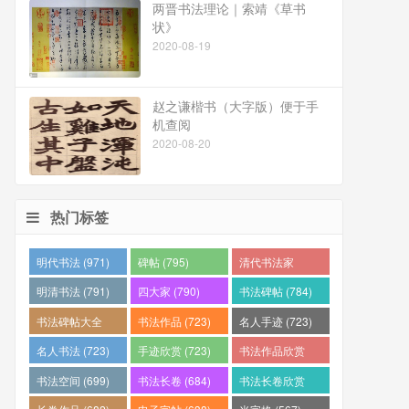
两晋书法理论｜索靖《草书
状》
2020-08-19
赵之谦楷书（大字版）便于手
机查阅
2020-08-20
热门标签
明代书法 (971)
碑帖 (795)
清代书法家
(794)
明清书法 (791)
四大家 (790)
书法碑帖 (784)
书法碑帖大全
书法作品 (723)
名人手迹 (723)
(784)
名人书法 (723)
手迹欣赏 (723)
书法作品欣赏
(710)
书法空间 (699)
书法长卷 (684)
书法长卷欣赏
(682)