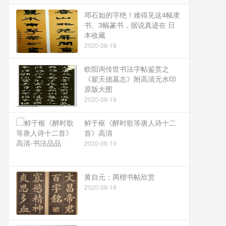
邓石如的字绝！难得见这4幅隶
书、3幅篆书，据说真迹在 日
本收藏
2020-08-18
欧阳询传世书法字帖鉴赏之
《翟天德墓志》附高清无水印
原版大图
2020-08-19
鲜于枢《醉时歌等唐人诗十二
首》高清
2020-08-19
黄自元：两楷书帖欣赏
2020-08-19