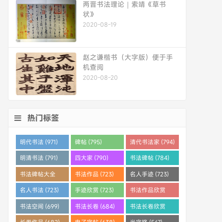
两晋书法理论｜索靖《草书
状》
2020-08-19
赵之谦楷书（大字版）便于手
机查阅
2020-08-20
热门标签
明代书法 (971)
碑帖 (795)
清代书法家 (794)
明清书法 (791)
四大家 (790)
书法碑帖 (784)
书法碑帖大全
书法作品 (723)
名人手迹 (723)
(784)
名人书法 (723)
手迹欣赏 (723)
书法作品欣赏
(710)
书法空间 (699)
书法长卷 (684)
书法长卷欣赏
(682)