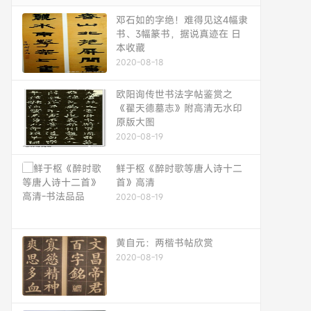
邓石如的字绝！难得见这4幅隶
书、3幅篆书，据说真迹在 日
本收藏
2020-08-18
欧阳询传世书法字帖鉴赏之
《翟天德墓志》附高清无水印
原版大图
2020-08-19
鲜于枢《醉时歌等唐人诗十二
首》高清
2020-08-19
黄自元：两楷书帖欣赏
2020-08-19