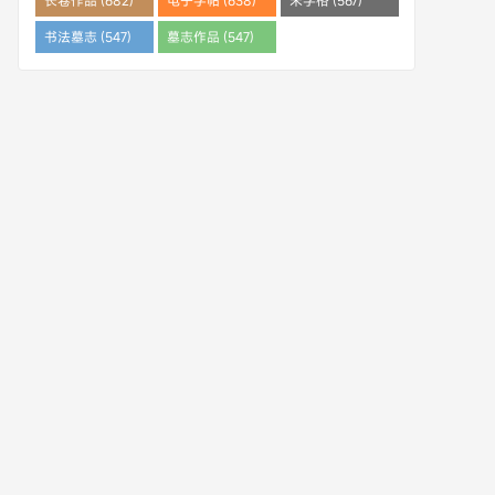
长卷作品 (682)
电子字帖 (638)
米字格 (567)
书法墓志 (547)
墓志作品 (547)