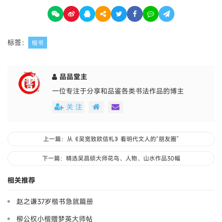
标签：
楷书
品品堂主
一位专注于分享和品鉴各类书法作品的博主
关 注
上一篇：从《吴宽致欧信札》看明代文人的“朋友圈”
下一篇：精选吴昌硕大师花鸟、人物、山水作品30幅
相关推荐
赵之谦37岁楷书急就篇册
柳公权小楷赠梦英大师帖