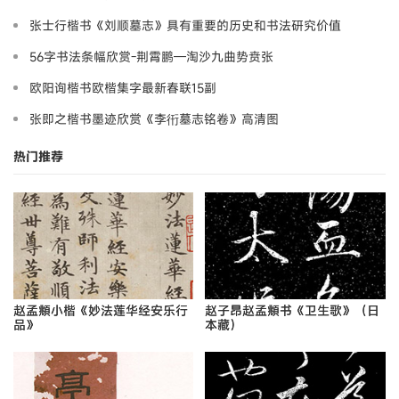
张士行楷书《刘顺墓志》具有重要的历史和书法研究价值
56字书法条幅欣赏-荆霄鹏—淘沙九曲势贲张
欧阳询楷书欧楷集字最新春联15副
张即之楷书墨迹欣赏《李衎墓志铭卷》高清图
热门推荐
赵孟頫小楷《妙法莲华经安乐行
赵子昂赵孟頫书《卫生歌》（日
品》
本藏）