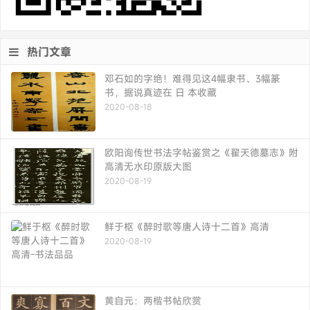
热门文章
邓石如的字绝！难得见这4幅隶书、3幅篆
书，据说真迹在 日 本收藏
2020-08-18
欧阳询传世书法字帖鉴赏之《翟天德墓志》附
高清无水印原版大图
2020-08-19
鲜于枢《醉时歌等唐人诗十二首》高清
2020-08-19
黄自元：两楷书帖欣赏