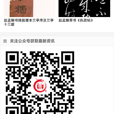
赵孟頫书独孤僧本兰亭序及兰亭
赵孟頫草书《执政帖》
十三跋
关注公众号获取最新资讯