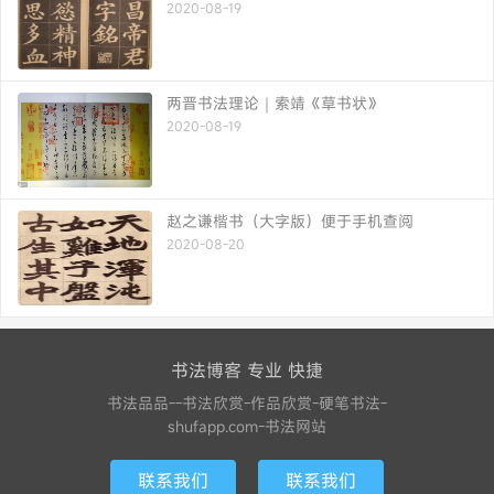
2020-08-19
两晋书法理论｜索靖《草书状》
2020-08-19
赵之谦楷书（大字版）便于手机查阅
2020-08-20
书法博客 专业 快捷
书法品品--书法欣赏-作品欣赏-硬笔书法-
shufapp.com-书法网站
联系我们
联系我们