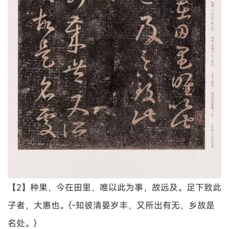
【2】种果，今在田里，唯以此为事，故远及。足下致此
子者，大惠也。{-知彼清晏岁丰，又所出有无，乡故是
名处。}