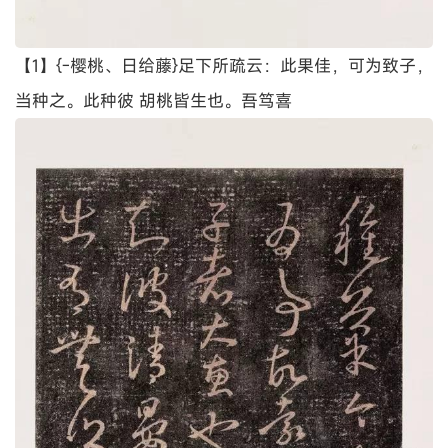
【1】{-樱桃、日给藤}足下所疏云：此果佳，可为致子，
当种之。此种彼 胡桃皆生也。吾笃喜