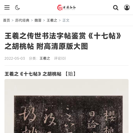
首页
历代经典
魏晋
王羲之
正文
>
>
>
>
王羲之传世书法字帖鉴赏《十七帖》
之胡桃帖 附高清原版大图
2022-05-03
分类：
王羲之
评论(0)
【始】
王羲之《十七帖》之胡桃帖