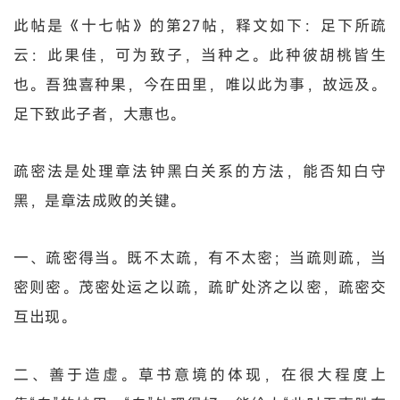
此帖是《十七帖》的第27帖，释文如下：足下所疏
云：此果佳，可为致子，当种之。此种彼胡桃皆生
也。吾独喜种果，今在田里，唯以此为事，故远及。
足下致此子者，大惠也。
疏密法是处理章法钟黑白关系的方法，能否知白守
黑，是章法成败的关键。
一、疏密得当。既不太疏，有不太密；当疏则疏，当
密则密。茂密处运之以疏，疏旷处济之以密，疏密交
互出现。
二、善于造虚。草书意境的体现，在很大程度上