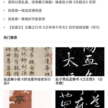
美到以假乱真，深得羲之精髓！褚遂良小楷《乐毅论》欣赏
田英章—楷法宏博有道
田英章—黄梅时节家家雨
【百度云】王羲之行书《兰亭序千字文》创作视频讲解（共75
讲）
热门推荐
赵孟頫小楷《妙法莲华经安乐行
赵子昂赵孟頫书《卫生歌》（日
品》
本藏）