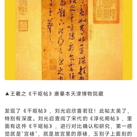
▲王羲之《干呕帖》唐摹本天津博物院藏
发现了《干呕帖》，刘光启欣喜若狂！此帖太美了，
特别有深度。刘光启查阅了宋代的《淳化阁帖》，里
面有这件《干呕帖》，进行对比确认和研究，第一感
觉就是“宫裱“，就是故宫里的原裱，玉别子上面刻的