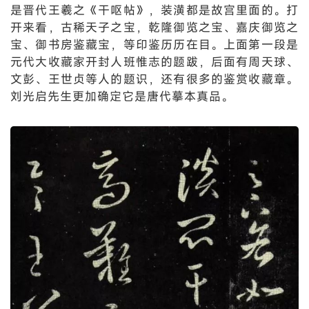
是晋代王羲之《干呕帖》，装潢都是故宫里面的。打
开来看，古稀天子之宝，乾隆御览之宝、嘉庆御览之
宝、御书房鉴藏宝，等印鉴历历在目。上面第一段是
元代大收藏家开封人班惟志的题跋，后面有周天球、
文彭、王世贞等人的题识，还有很多的鉴赏收藏章。
刘光启先生更加确定它是唐代摹本真品。