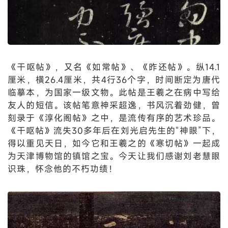
《干呕帖》，又名《如常帖》、《昨还帖》。纵14.1
厘米，横26.4厘米，共4行36个字，时间断定为唐代
临摹本，为国家一级文物。此帖是王羲之在病中写给
友人的短信。该帖笔意神采超逸，书风沉着劲健，曾
刻录于《淳化阁帖》之中，是流传有序的艺术珍品。
《干呕帖》流失30多年后在刘光启先生的“神眼”下，
得以重见天日，如今它和王羲之的《寒切帖》一起成
为天津博物馆的镇馆之宝。今天让我们感谢刘老慧眼
识珠，怀念他的不朽功绩！