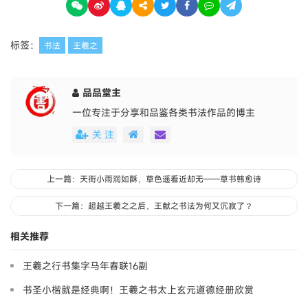
标签：
书法
王羲之
品品堂主
一位专注于分享和品鉴各类书法作品的博主
关 注
上一篇：天街小雨润如酥，草色遥看近却无——草书韩愈诗
下一篇：超越王羲之之后，王献之书法为何又沉寂了？
相关推荐
王羲之行书集字马年春联16副
书圣小楷就是经典啊！王羲之书太上玄元道德经册欣赏