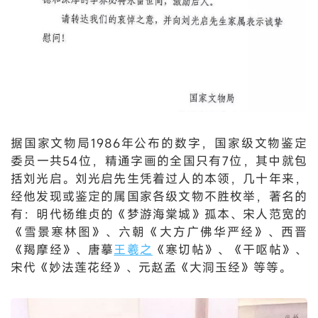
据国家文物局1986年公布的数字，国家级文物鉴定
委员一共54位，精通字画的全国只有7位，其中就包
括刘光启。刘光启先生凭着过人的本领，几十年来，
经他发现或鉴定的属国家各级文物不胜枚举，著名的
有：明代杨维贞的《梦游海棠城》孤本、宋人范宽的
《雪景寒林图》、六朝《大方广佛华严经》、西晋
《羯摩经》、唐摹
王羲之
《寒切帖》、《干呕帖》、
宋代《妙法莲花经》、元赵孟《大洞玉经》等等。