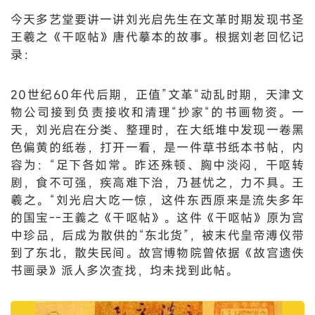
今天多艺堂要讲一讲刘光启先生在文革时期发现书圣
王羲之《干呕帖》唐代摹本的故事。根据刘老回忆记
录：
20世纪60年代后期，正值”文革“动乱时期，天津文
物公司接到负责接收和清理“抄家“的书画物资。一
天，刘光启在分类、整理时，在大纸堆中发现一卷黑
色偏黄的纸卷，打开一看，是一件草书纸本书帖，内
容为：“足下各如常。昨还殊顿、胸中淡闷，干呕转
剧，食不可强，疾高难下治，乃甚忧之，力不具。王
羲之。“刘光启大吃一惊，这件东西原来是流失多年
的国宝--王義之《干呕帖》。这件《干呕帖》原为宫
中珍品，后成为散供的“东北货”，被末代皇帝溥仪带
到了东北，散失民间。故宫博物院曾依据《故宫遗佚
书画录》派人多次査找，均未找到此帖。