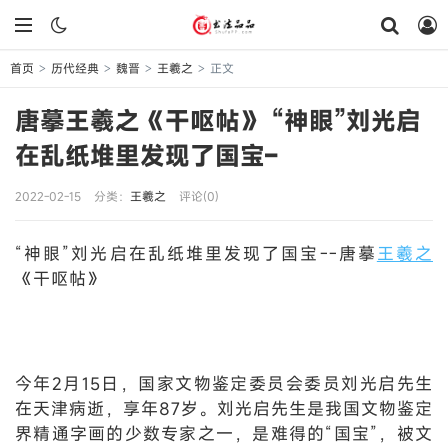
首页
历代经典
魏晋
王羲之
正文
>
>
>
>
唐摹王羲之《干呕帖》 “神眼”刘光启
在乱纸堆里发现了国宝–
2022-02-15
分类：
王羲之
评论(0)
“神眼”刘光启在乱纸堆里发现了国宝--唐摹
王羲之
《干呕帖》
今年2月15日，国家文物鉴定委员会委员刘光启先生
在天津病逝，享年87岁。刘光启先生是我国文物鉴定
界精通字画的少数专家之一，是难得的“国宝”，被文