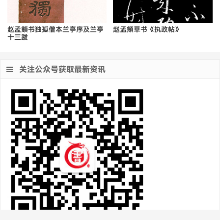
赵孟頫书独孤僧本兰亭序及兰亭
赵孟頫草书《执政帖》
十三跋
关注公众号获取最新资讯