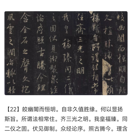
【22】皎幽闇而恒明。自非久值胜缘。何以显扬
斯旨。所谓法相常住。齐三光之明。我皇福臻。同
二仪之固。伏见御制。众经论序。照古腾今。理含