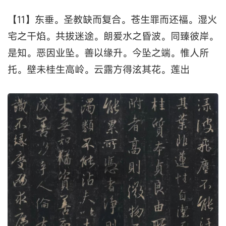
【11】东垂。圣教缺而复合。苍生罪而还福。湿火
宅之干焰。共拔迷途。朗爰水之昏波。同臻彼岸。
是知。恶因业坠。善以缘升。今坠之端。惟人所
托。壁未桂生高岭。云露方得泫其花。莲出