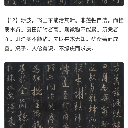
【12】渌波。飞尘不能污其叶。非莲性自洁。而桂
质本贞。良田所附者高。则微物不能累。所凭者
净。则浊类不能沾。夫以卉木无知。犹资善而成
善。况乎。人伦有识。不缘庆而求庆。