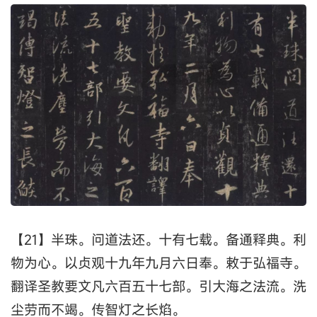
【21】半珠。问道法还。十有七载。备通释典。利
物为心。以贞观十九年九月六日奉。敕于弘福寺。
翻译圣教要文凡六百五十七部。引大海之法流。洗
尘劳而不竭。传智灯之长焰。