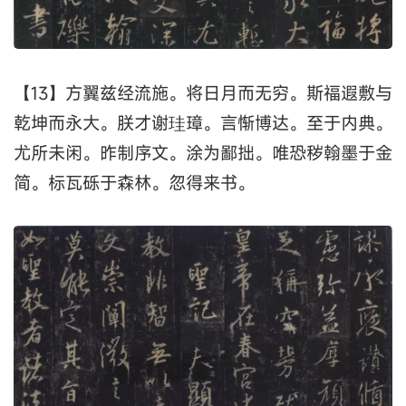
【13】方翼兹经流施。将日月而无穷。斯福遐敷与
乾坤而永大。朕才谢珪璋。言惭博达。至于内典。
尤所未闲。昨制序文。涂为鄙拙。唯恐秽翰墨于金
简。标瓦砾于森林。忽得来书。