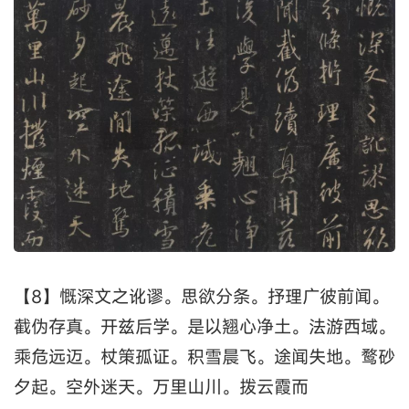
【8】慨深文之讹谬。思欲分条。抒理广彼前闻。
截伪存真。开兹后学。是以翘心净土。法游西域。
乘危远迈。杖策孤证。积雪晨飞。途闻失地。鹜砂
夕起。空外迷天。万里山川。拨云霞而