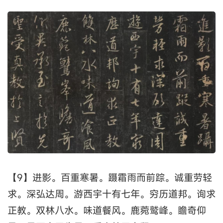
【9】进影。百重寒暑。蹑霜雨而前踪。诚重劳轻
求。深弘达周。游西宇十有七年。穷历道邦。询求
正教。双林八水。味道餐风。鹿菀鹫峰。瞻奇仰