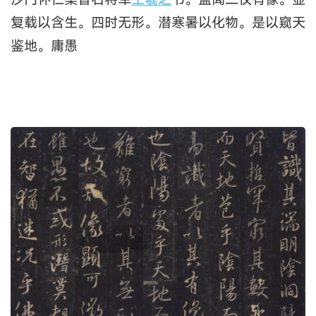
复载以含生。四时无形。潜寒暑以化物。是以窥天
鉴地。庸愚