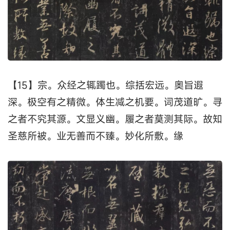
【15】宗。众经之辄躅也。综括宏远。奥旨遐
深。极空有之精微。体生减之机要。词茂道旷。寻
之者不究其源。文显义幽。履之者莫测其际。故知
圣慈所被。业无善而不臻。妙化所敷。缘