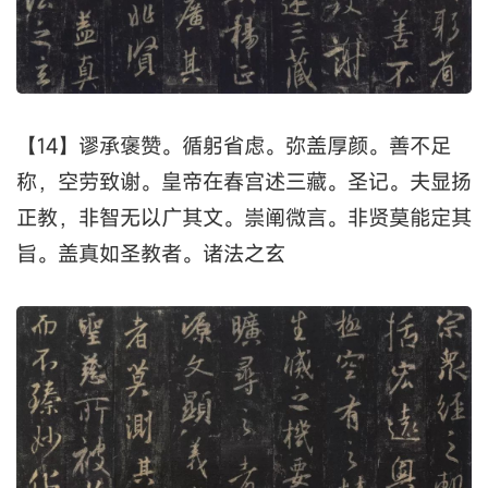
【14】谬承褒赞。循躬省虑。弥盖厚颜。善不足
称，空劳致谢。皇帝在春宫述三藏。圣记。夫显扬
正教，非智无以广其文。崇阐微言。非贤莫能定其
旨。盖真如圣教者。诸法之玄