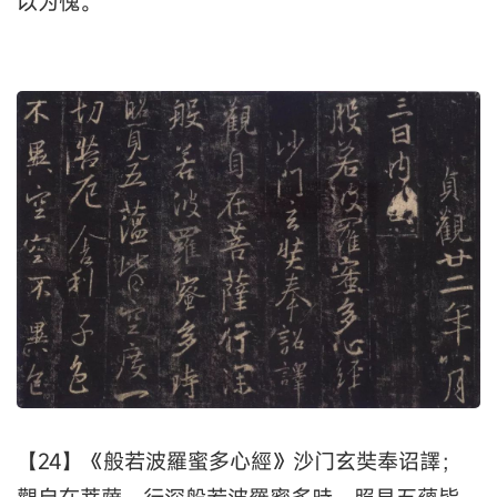
以为愧。
【24】《般若波羅蜜多心經》沙门玄奘奉诏譯；