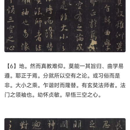
【6】地。然而真教难仰。莫能一其旨归、曲学易
遵。耶正于焉。分就所以空有之论。或习俗而是
非。大小之乘。乍谐时而隆替。有玄奘法师者。法
门之领袖也。幼怀贞敏。早悟三空之心。