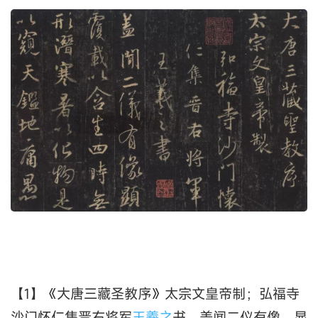
【1】《大唐三藏圣教序》太宗文皇帝制；弘福寺
沙门怀仁集晋右将军
王羲之
书。盖闻二仪有像。显