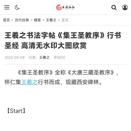
首页
历代经典
魏晋
王羲之
正文
>
>
>
>
王羲之书法字帖《集王圣教序》行书
圣经 高清无水印大图欣赏
2022-05-08
分类：
王羲之
评论(0)
《集王圣教序》全称《大唐三藏圣教序》，
怀仁集
王羲之
行书而成，现藏西安碑林。
【Start】