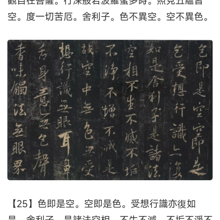
觀自在菩薩。行深般若波羅蜜多時。照見五蘊皆
空。度一切苦厄。舍利子。色不異空。空不異色。
【25】色即是空。空即是色。受想行識亦復如
是。舍利子。是諸法空相。不生不滅。不垢不淨不