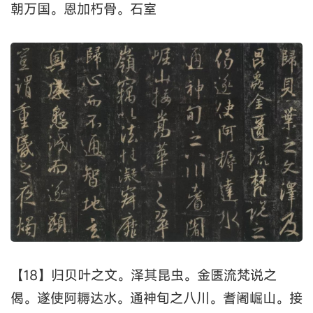
朝万国。恩加朽骨。石室
【18】归贝叶之文。泽其昆虫。金匮流梵说之
偈。遂使阿耨达水。通神旬之八川。耆阇崛山。接