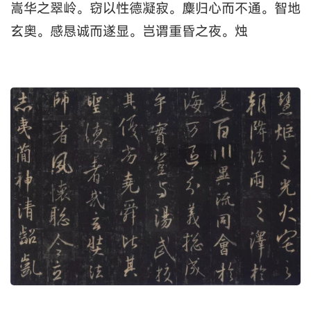
嵩华之翠岭。窃以性德凝寂。麋归心而不通。智地
玄奥。感恳诚而遂显。岂谓重昏之夜。烛