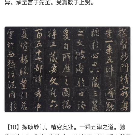
异。承至言于先圣。受真教于上贤。
【10】探赜妙门。精穷奥业。一乘五津之道。驰