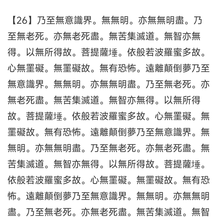
【26】乃至無意識界。無無明。亦無無明盡。乃
至無老死。亦無老死盡。無苦集滅道。無智亦無
得。以無所得故。菩提薩埵。依般若波羅蜜多故。
心無罣礙。無罣礙故。無有恐怖。遠離顛倒夢乃至
無意識界。無無明。亦無無明盡。乃至無老死。亦
無老死盡。無苦集滅道。無智亦無得。以無所得