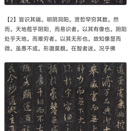
【2】皆识其端。明阴洞阳。贤哲罕穷其数。然
而。天地苞乎阴阳，而易识者。以其有像也。阴阳
处乎天地。而难穷者。以其无形也。故知像显而
微。虽愚不或。形谮莫覩。在智者迷。况乎佛