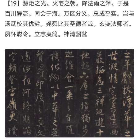
【19】慧炬之光。火宅之朝。降法雨之泽。于是
百川异流。同会于海。万区分义。总成乎实。岂与
汤武校其优劣。尧舜比其圣德者哉。玄奘法师者。
夙怀聪令。立志夷简。神清龆龀