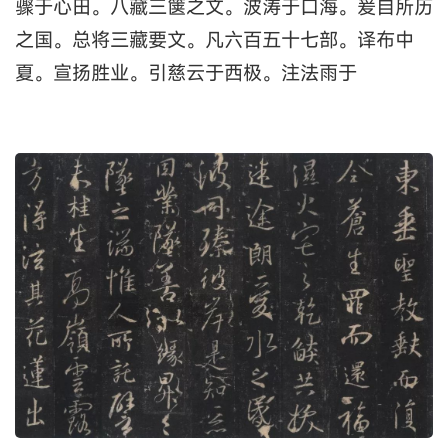
骤于心田。八藏三箧之文。波涛于口海。爰自所历
之国。总将三藏要文。凡六百五十七部。译布中
夏。宣扬胜业。引慈云于西极。注法雨于