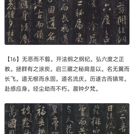
【16】无恶而不翦。开法纲之纲纪。弘六度之正
教。拯群有之涂炭。启三藏之秘扃是以。名无翼而
长飞。道无根而永固。道名流庆。历遂古而镇常。
赴感应身。经尘劫而不朽。晨钟夕梵。