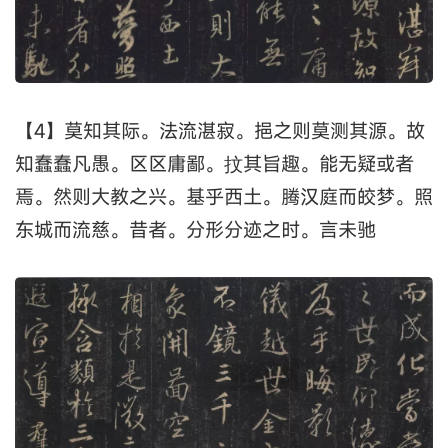
【4】莫知其际。法流湛寂。挹之则莫测其源。故
知蠢蠢凡愚。区区庸鄙。抆其旨趣。能无疑或者
焉。然则大教之兴。基乎西土。腾汉庭而皎梦。照
东城而流慈。昔者。分形分迹之时。言未驰