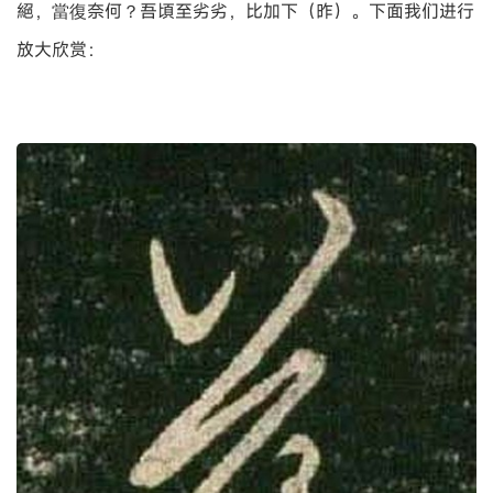
絕，當復奈何？吾頃至劣劣，比加下（昨）。下面我们进行
放大欣赏：