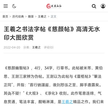
首页
历代经典
魏晋
王羲之
正文
>
>
>
>
王羲之书法字帖《慈颜帖》高清无水
印大图欣赏
2022-04-20
分类：
王羲之
评论(0)
《慈颜幽翳帖》，4行，34字，行草书。此帖被米芾、黄伯
思、王澍三家辨为伪帖。王澍以为此帖与《靈柩帖》“筆法
正同”，并指：“首行猶謹嚴，後則怒張之至，脚手盡露矣。
其偽不疑！”《大观》、《淳化》收刻。此作笔意连绵，气
息贯通，笔法丰富，酣畅淋漓，是
王羲之
精品之作。我们来