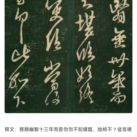
释文：慈顏幽翳十三年而吾勿勿不知堪臨，始終不？發言哽