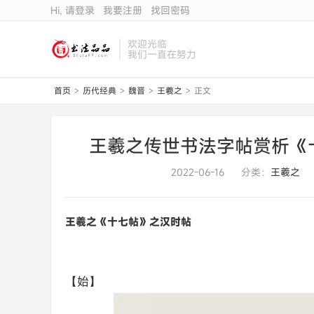
Hi, 请登录
我要注册
找回密码
欢迎光临
我们一直在努力
首页
历代经典
魏晋
王羲之
正文
>
>
>
>
王羲之传世书法字帖赏析《
2022-06-16
分类：
王羲之
王羲之《十七帖》之汉时帖
【始】