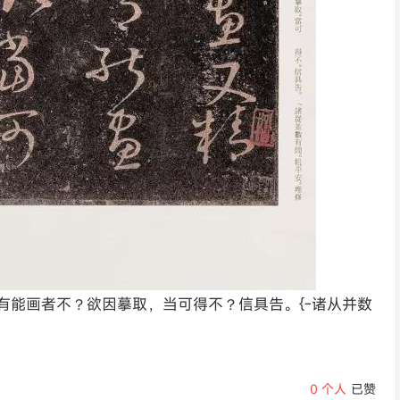
有能画者不？欲因摹取，当可得不？信具告。{-诸从并数
0
个人
已赞