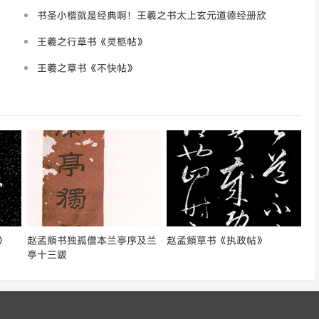
书圣小楷就是经典啊！王羲之书太上玄元道德经册欣
赏
王羲之行草书《灵柩帖》
王羲之草书《不快帖》
》
赵孟頫书独孤僧本兰亭序及兰
赵孟頫草书《执政帖》
亭十三跋