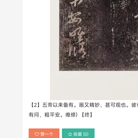
【2】五帝以来备有。画又精妙，甚可观也。彼
有问，粗平安。唯修} 【终】
赞一个
收藏 (
0
)