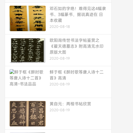
邓石如的字绝！难得见这4幅隶
书、3幅篆书，据说真迹在 日
本收藏
2020-08-18
欧阳询传世书法字帖鉴赏之
《翟天德墓志》附高清无水印
原版大图
2020-08-19
鲜于枢《醉时歌等唐人诗十二
首》高清
2020-08-19
黄自元：两楷书帖欣赏
2020-08-19