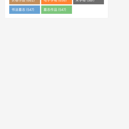
长卷作品 (682)
电子字帖 (638)
米字格 (567)
书法墓志 (547)
墓志作品 (547)