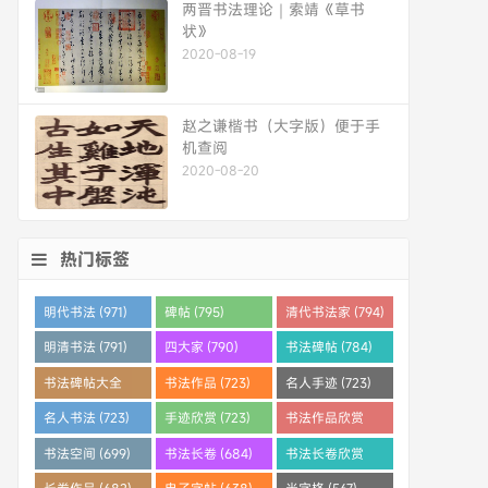
两晋书法理论｜索靖《草书
状》
2020-08-19
赵之谦楷书（大字版）便于手
机查阅
2020-08-20
热门标签
明代书法 (971)
碑帖 (795)
清代书法家 (794)
明清书法 (791)
四大家 (790)
书法碑帖 (784)
书法碑帖大全
书法作品 (723)
名人手迹 (723)
(784)
名人书法 (723)
手迹欣赏 (723)
书法作品欣赏
(710)
书法空间 (699)
书法长卷 (684)
书法长卷欣赏
(682)