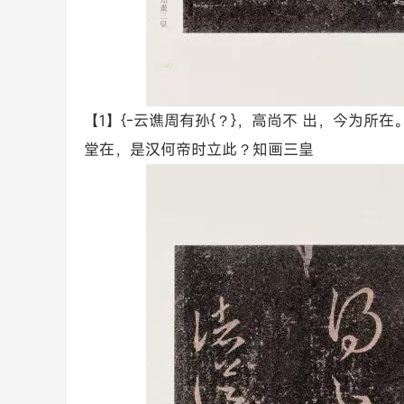
【1】{-云谯周有孙{？}，高尚不 出，今为
堂在，是汉何帝时立此？知画三皇