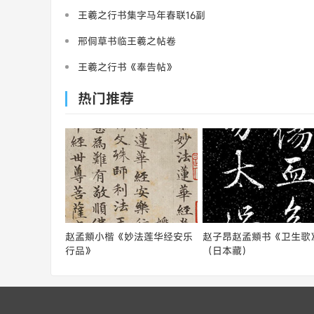
王羲之行书集字马年春联16副
邢侗草书临王羲之帖卷
王羲之行书《奉告帖》
热门推荐
赵孟頫小楷《妙法莲华经安乐
赵子昂赵孟頫书《卫生歌
行品》
（日本藏）