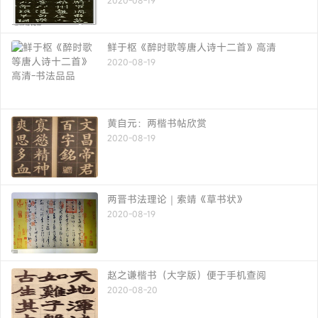
鲜于枢《醉时歌等唐人诗十二首》高清
2020-08-19
黄自元：两楷书帖欣赏
2020-08-19
两晋书法理论｜索靖《草书状》
2020-08-19
赵之谦楷书（大字版）便于手机查阅
2020-08-20