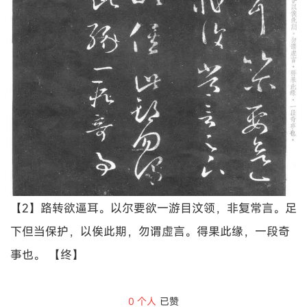
【2】路转欲逼耳。以尔要欲一游目汶领，非复常言。足
下但当保护，以俟此期，勿谓虚言。得果此缘，一段奇
事也。 【终】
0
个人
已赞