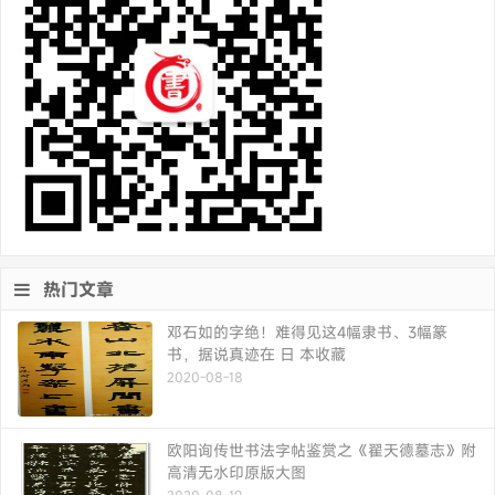
热门文章
邓石如的字绝！难得见这4幅隶书、3幅篆
书，据说真迹在 日 本收藏
2020-08-18
欧阳询传世书法字帖鉴赏之《翟天德墓志》附
高清无水印原版大图
2020-08-19