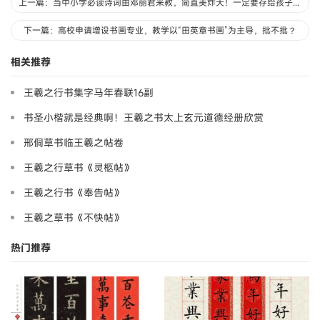
上一篇：当中小学必读诗词由邓丽君来教，简直美炸天！一定要存给孩子听！
下一篇：高校申请增设书画专业，教学以“田英章书画”为主导，批不批？
相关推荐
王羲之行书集字马年春联16副
书圣小楷就是经典啊！王羲之书太上玄元道德经册欣赏
邢侗草书临王羲之帖卷
王羲之行草书《灵柩帖》
王羲之行书《奉告帖》
王羲之草书《不快帖》
热门推荐