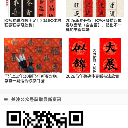
欧楷春联韵味十足！20副欧体对
2026新春必备！欧楷+颜楷双体
联春联学习欣赏！
春联套装（含吉语），贴出不一
样的书香年味
“马”上过年:30副马年新春对联，
2026马年魏碑体春联书法欣赏
总有一副适合你家门楣!
关注公众号获取最新资讯