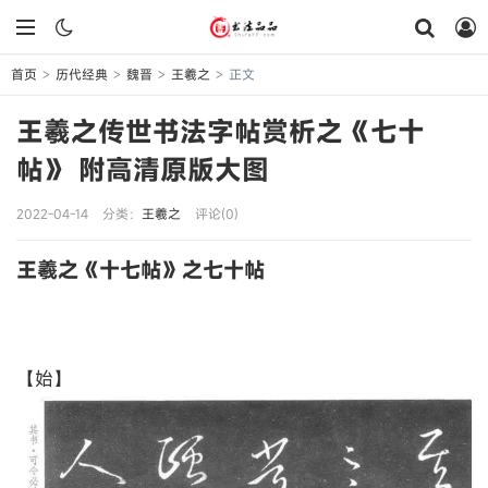
首页
历代经典
魏晋
王羲之
正文
>
>
>
>
王羲之传世书法字帖赏析之《七十
帖》 附高清原版大图
2022-04-14
分类：
王羲之
评论(0)
王羲之《十七帖》之七十帖
【始】