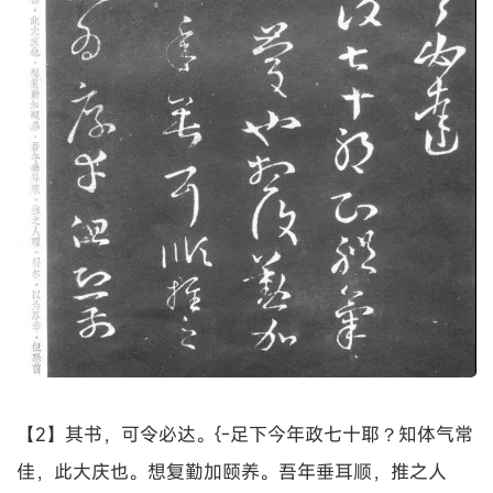
【2】其书，可令必达。{-足下今年政七十耶？知体气常
佳，此大庆也。想复勤加颐养。吾年垂耳顺，推之人