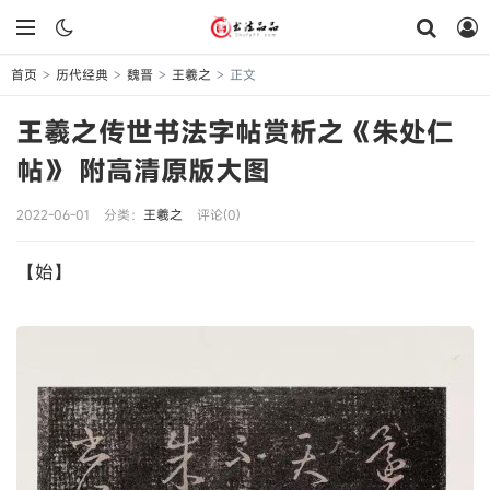
首页
历代经典
魏晋
王羲之
正文
>
>
>
>
王羲之传世书法字帖赏析之《朱处仁
帖》 附高清原版大图
2022-06-01
分类：
王羲之
评论(0)
【始】