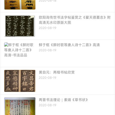
2020-08-18
欧阳询传世书法字帖鉴赏之《翟天德墓志》附
高清无水印原版大图
2020-08-19
鲜于枢《醉时歌等唐人诗十二首》高清
2020-08-19
黄自元：两楷书帖欣赏
2020-08-19
两晋书法理论｜索靖《草书状》
2020-08-19