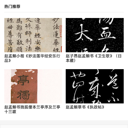
热门推荐
赵孟頫小楷《妙法莲华经安乐行
赵子昂赵孟頫书《卫生歌》（日
品》
本藏）
赵孟頫书独孤僧本兰亭序及兰亭
赵孟頫草书《执政帖》
十三跋