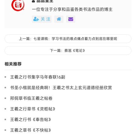
品品堂主
一位专注于分享和品鉴各类书法作品的博主
关 注
上一篇：七星课稿：学习书法的难点痛点着力点到底在哪里呢
下一篇：蔡邕《笔论》
相关推荐
王羲之行书集字马年春联16副
书圣小楷就是经典啊！王羲之书太上玄元道德经册欣赏
邢侗草书临王羲之帖卷
王羲之行草书《灵柩帖》
王羲之行书《奉告帖》
王羲之草书《不快帖》