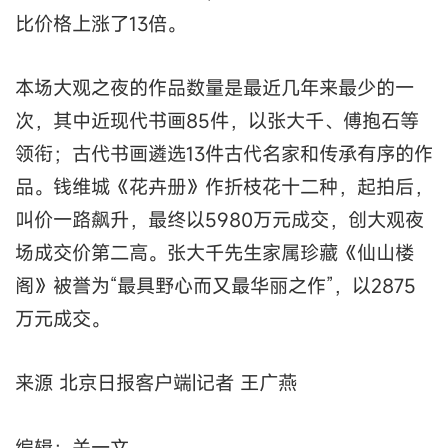
比价格上涨了13倍。
本场大观之夜的作品数量是最近几年来最少的一
次，其中近现代书画85件，以张大千、傅抱石等
领衔；古代书画遴选13件古代名家和传承有序的作
品。钱维城《花卉册》作折枝花十二种，起拍后，
叫价一路飙升，最终以5980万元成交，创大观夜
场成交价第二高。张大千先生家属珍藏《仙山楼
阁》被誉为“最具野心而又最华丽之作”，以2875
万元成交。
来源 北京日报客户端|记者 王广燕
编辑：关一文