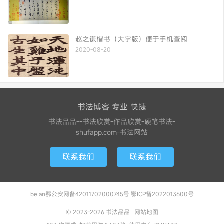
赵之谦楷书（大字版）便于手机查阅
2020-08-20
书法博客 专业 快捷
书法品品--书法欣赏-作品欣赏-硬笔书法-
shufapp.com-书法网站
联系我们
联系我们
beian鄂公安网备42011702000745号 鄂ICP备2022013600号
© 2023-2026
书法品品
网站地图