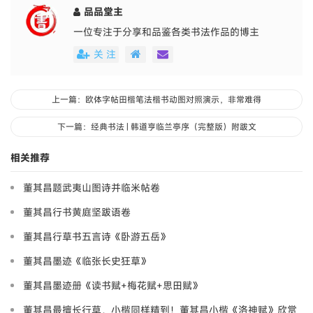
品品堂主
一位专注于分享和品鉴各类书法作品的博主
关 注
上一篇：欧体字帖田楷笔法楷书动图对照演示，非常难得
下一篇：经典书法 | 韩道亨临兰亭序（完整版）附跋文
相关推荐
董其昌题武夷山图诗并临米帖卷
董其昌行书黄庭坚跋语卷
董其昌行草书五言诗《卧游五岳》
董其昌墨迹《临张长史狂草》
董其昌墨迹册《读书赋+梅花赋+思田赋》
董其昌最擅长行草，小楷同样精到！董其昌小楷《洛神赋》欣赏