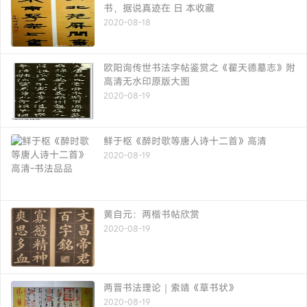
书，据说真迹在 日 本收藏
2020-08-18
欧阳询传世书法字帖鉴赏之《翟天德墓志》附
高清无水印原版大图
2020-08-19
鲜于枢《醉时歌等唐人诗十二首》高清
2020-08-19
黄自元：两楷书帖欣赏
2020-08-19
两晋书法理论｜索靖《草书状》
2020-08-19