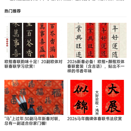
热门推荐
欧楷春联韵味十足！20副欧体对
2026新春必备！欧楷+颜楷双体
联春联学习欣赏！
春联套装（含吉语），贴出不一
样的书香年味
“马”上过年:30副马年新春对联，
2026马年魏碑体春联书法欣赏
总有一副适合你家门楣!