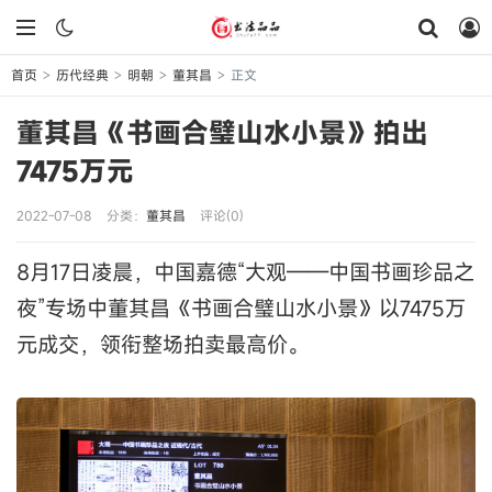
首页
历代经典
明朝
董其昌
正文
>
>
>
>
董其昌《书画合璧山水小景》拍出
7475万元
2022-07-08
分类：
董其昌
评论(0)
8月17日凌晨，中国嘉德“大观——中国书画珍品之
夜”专场中董其昌《书画合璧山水小景》以7475万
元成交，领衔整场拍卖最高价。