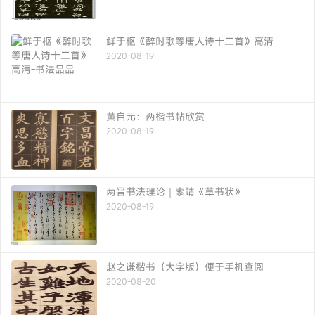
鲜于枢《醉时歌等唐人诗十二首》高清
2020-08-19
黄自元：两楷书帖欣赏
2020-08-19
两晋书法理论｜索靖《草书状》
2020-08-19
赵之谦楷书（大字版）便于手机查阅
2020-08-20