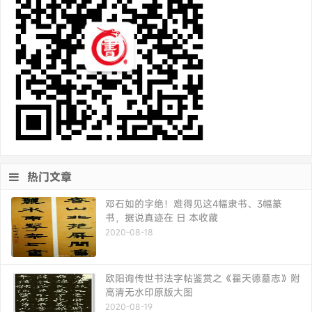
热门文章
邓石如的字绝！难得见这4幅隶书、3幅篆
书，据说真迹在 日 本收藏
2020-08-18
欧阳询传世书法字帖鉴赏之《翟天德墓志》附
高清无水印原版大图
2020-08-19