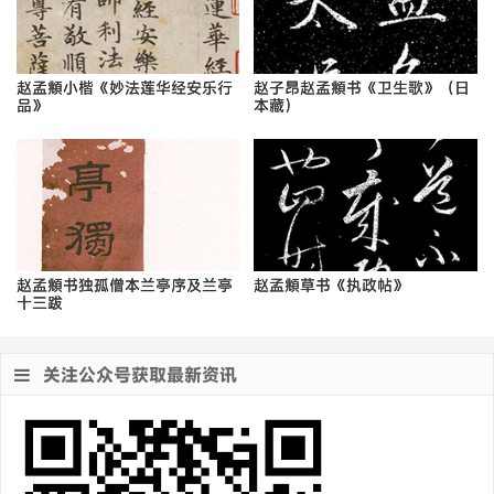
赵孟頫小楷《妙法莲华经安乐行
赵子昂赵孟頫书《卫生歌》（日
品》
本藏）
赵孟頫书独孤僧本兰亭序及兰亭
赵孟頫草书《执政帖》
十三跋
关注公众号获取最新资讯