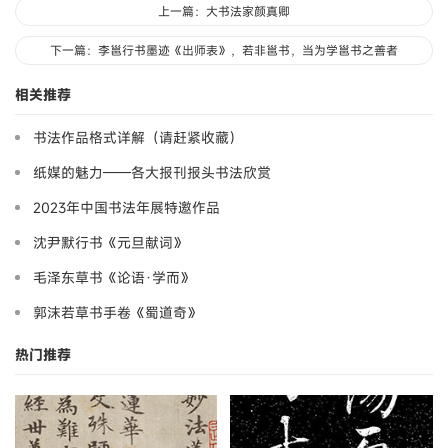
上一篇：大书法家颜真卿
下一篇：李邕行书墨迹《出师表》，若非邕书，当为学邕书之善者
相关推荐
书法作品格式详解（请赶紧收藏）
纸媒的魅力——各大报刊报头书法欣赏
2023年中国书法年展特邀作品
沈尹默行书《元旦献词》
毛泽东草书《论语·学而》
郭沫若草书手卷《蜀道奇》
热门推荐