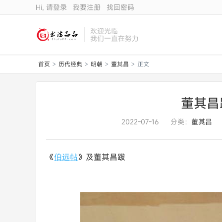
Hi, 请登录
我要注册
找回密码
欢迎光临
我们一直在努力
首页
历代经典
明朝
董其昌
正文
>
>
>
>
董其昌
2022-07-16
分类：
董其昌
《
伯远帖
》及董其昌跋