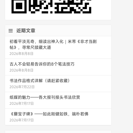
近期文章
初看平淡无奇，细读出神入化｜米芾《非才当剧
帖》，寻常尺牍藏大道
2026年8月8日
古人不会轻易告诉你的8个笔法技巧
2026年8月8日
书法作品格式详解（请赶紧收藏）
2026年7月22日
纸媒的魅力——各大报刊报头书法欣赏
2026年7月17日
《爨宝子碑》——如此刚健如铁，端朴若佛
2026年7月17日