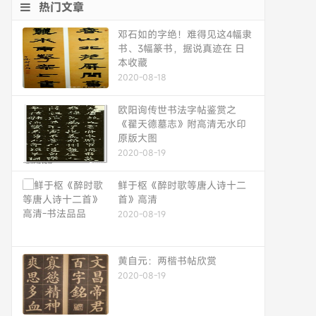
热门文章
邓石如的字绝！难得见这4幅隶
书、3幅篆书，据说真迹在 日
本收藏
2020-08-18
欧阳询传世书法字帖鉴赏之
《翟天德墓志》附高清无水印
原版大图
2020-08-19
鲜于枢《醉时歌等唐人诗十二
首》高清
2020-08-19
黄自元：两楷书帖欣赏
2020-08-19