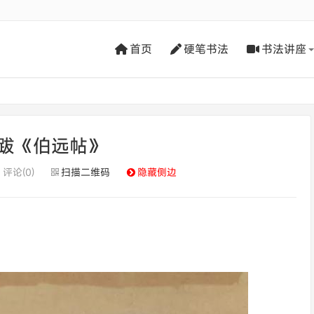
首页
硬笔书法
书法讲座
跋《伯远帖》
评论(0)
扫描二维码
隐藏侧边