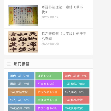
两晋书法理论｜索靖《草书
状》
2020-08-19
赵之谦楷书（大字版）便于手
机查阅
2020-08-20
热门标签
明代书法 (971)
碑帖 (795)
清代书法家 (794)
明清书法 (791)
四大家 (790)
书法碑帖 (784)
书法碑帖大全
书法作品 (723)
名人手迹 (723)
(784)
名人书法 (723)
手迹欣赏 (723)
书法作品欣赏
(710)
书法空间 (699)
书法长卷 (684)
书法长卷欣赏