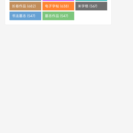
(682)
长卷作品 (682)
电子字帖 (638)
米字格 (567)
书法墓志 (547)
墓志作品 (547)