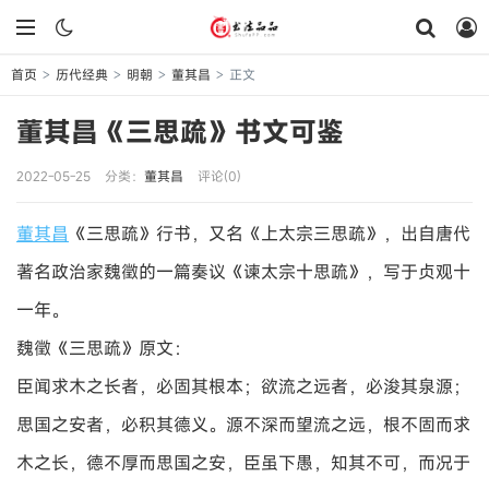
首页
历代经典
明朝
董其昌
正文
>
>
>
>
董其昌《三思疏》书文可鉴
2022-05-25
分类：
董其昌
评论(0)
董其昌
《三思疏》行书，又名《上太宗三思疏》，出自唐代
著名政治家魏徵的一篇奏议《谏太宗十思疏》，写于贞观十
一年。
魏徵《三思疏》原文：
臣闻求木之长者，必固其根本；欲流之远者，必浚其泉源；
思国之安者，必积其德义。源不深而望流之远，根不固而求
木之长，德不厚而思国之安，臣虽下愚，知其不可，而况于