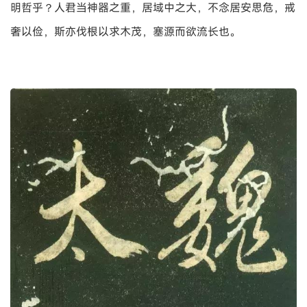
明哲乎？人君当神器之重，居域中之大，不念居安思危，戒
奢以俭，斯亦伐根以求木茂，塞源而欲流长也。