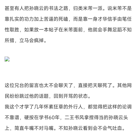
甚至有人把孙晓云的书法之路，归类米芾一派。说米芾不是
靠扎实的功力加上苦逼的死磕，而是靠一身才华信手由笔任
性取胜，如果放一本帖子在米芾面前，他就会手舞足蹈不知
所措，立马会疯掉。
这位兄台的留言也太不会聊天了，直接把天聊死了。其他网
民纷纷跳过他的话题，回到开骂的状态。
我这个才学了几年怀素狂草的外行人，都觉得把这样的论调
不靠谱，硬按在学书60年，二王书风拿捏得当的孙晓云头
上，简直牛嘴不对马嘴。不知孙晓云看到会不会气吐血。