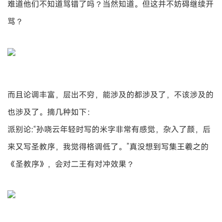
难道他们不知道骂错了吗？当然知道。但这并不妨碍继续开
骂？
而且论调丰富，层出不穷，能涉及的都涉及了，不该涉及的
也涉及了。摘几种如下：
派别论:“孙哓云年轻时写的米字非常有感觉，杂入了颜，后
来又写圣教序，我觉得格调低了。”真没想到写集王羲之的
《圣教序》，会对二王有对冲效果？