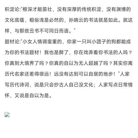
积淀论:“根深才能苗壮，没有深厚的传统积淀，没有渊博的
文化底蕴，粗俗浅是必然的，孙晓云的书法就是如此。就这
样，与那些丑书不可同日而语。”
题材论:“小女人情调蛮重的，你家一只叫小团子的狗都能成
为你的书法题材！我也是醉了，你在戏弄看你书法的人吗？
你真到大境界了吗？你真的自以为无人超越了吗？其实你离
历代名家还差得很远！远没有达到可以自居的地步！”人家
写历代诗词，说是只会抄古人自己没文化；人家写点日常情
怀，又说是自以为是。