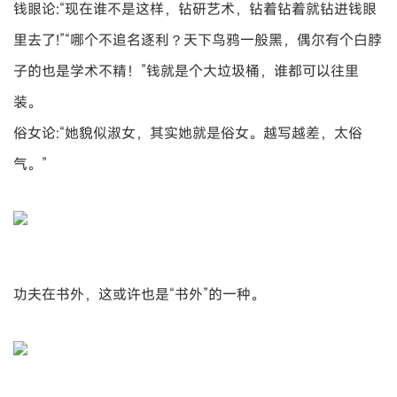
钱眼论:“现在谁不是这样，钻研艺术，钻着钻着就钻进钱眼
里去了!”“哪个不追名逐利？天下鸟鸦一般黑，偶尔有个白脖
子的也是学术不精！”钱就是个大垃圾桶，谁都可以往里
装。
俗女论:“她貌似淑女，其实她就是俗女。越写越差，太俗
气。”
功夫在书外，这或许也是“书外”的一种。