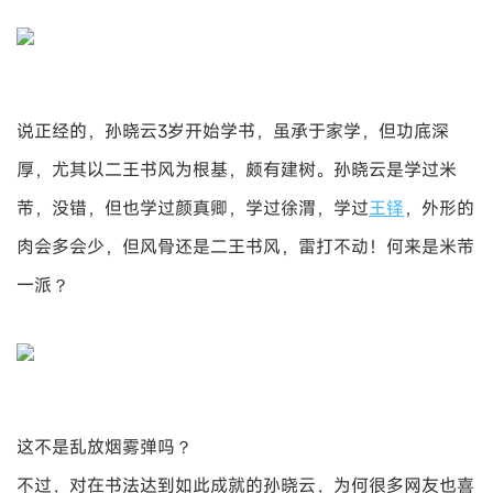
说正经的，孙晓云3岁开始学书，虽承于家学，但功底深
厚，尤其以二王书风为根基，颇有建树。孙晓云是学过米
芾，没错，但也学过颜真卿，学过徐渭，学过
王铎
，外形的
肉会多会少，但风骨还是二王书风，雷打不动！何来是米芾
一派？
这不是乱放烟雾弹吗？
不过，对在书法达到如此成就的孙晓云，为何很多网友也喜