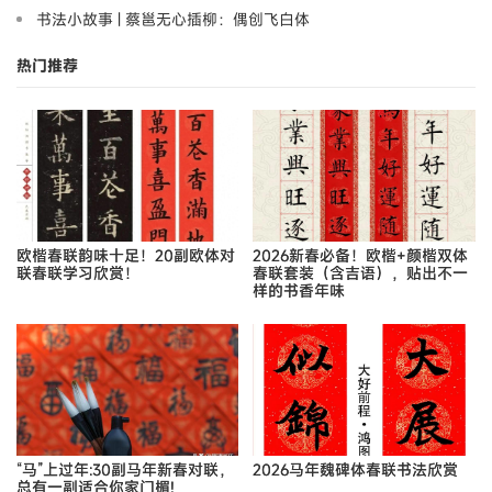
书法小故事 | 蔡邕无心插柳：偶创飞白体
热门推荐
欧楷春联韵味十足！20副欧体对
2026新春必备！欧楷+颜楷双体
联春联学习欣赏！
春联套装（含吉语），贴出不一
样的书香年味
“马”上过年:30副马年新春对联，
2026马年魏碑体春联书法欣赏
总有一副适合你家门楣!