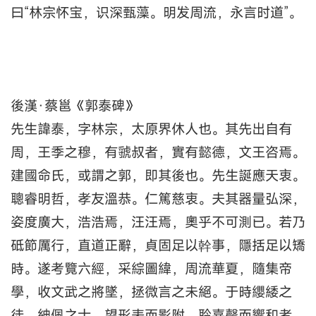
曰“林宗怀宝，识深甄藻。明发周流，永言时道”。
後漢·蔡邕《郭泰碑》
先生諱泰，字林宗，太原界休人也。其先出自有
周，王季之穆，有虢叔者，實有懿德，文王咨焉。
建國命氏，或謂之郭，即其後也。先生誕應天衷。
聰睿明哲，孝友溫恭。仁篤慈衷。夫其器量弘深，
姿度廣大，浩浩焉，汪汪焉，奧乎不可測已。若乃
砥節厲行，直道正辭，貞固足以幹事，隱括足以矯
時。遂考覽六經，采綜圖緯，周流華夏，隨集帝
學，收文武之將墜，拯微言之未絕。于時纓緌之
徒，紳佩之士，望形表而影附，聆嘉聲而響和者，