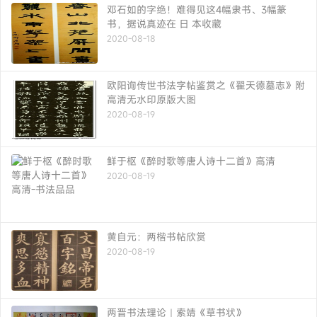
邓石如的字绝！难得见这4幅隶书、3幅篆
书，据说真迹在 日 本收藏
2020-08-18
欧阳询传世书法字帖鉴赏之《翟天德墓志》附
高清无水印原版大图
2020-08-19
鲜于枢《醉时歌等唐人诗十二首》高清
2020-08-19
黄自元：两楷书帖欣赏
2020-08-19
两晋书法理论｜索靖《草书状》