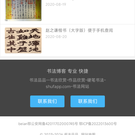
2020-08-19
赵之谦楷书（大字版）便于手机查阅
2020-08-20
书法博客 专业 快捷
书法品品--书法欣赏-作品欣赏-硬笔书法-
shufapp.com-书法网站
联系我们
联系我们
beian鄂公安网备42011702000745号 鄂ICP备2022013600号
© 2023-2026
书法品品
网站地图