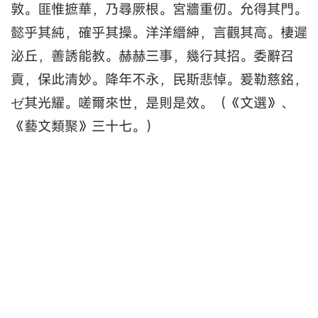
敦。匪惟摭華，乃尋厥根。宮牆重仞。允得其門。
懿乎其純，確乎其操。洋洋縉紳，言觀其高。棲遲
泌丘，善誘能教。赫赫三事，幾行其招。委辭召
貢，保此清妙。降年不永，民斯悲悼。爰勒慈銘，
ゼ其光耀。嗟爾來世，是則是效。（《文選》、
《藝文類聚》三十七。）