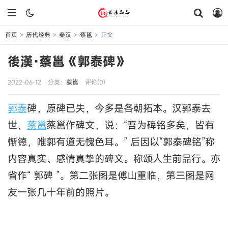
首页
历代经典
秦汉
蔡邕
正文
>
>
>
>
後漢·蔡邕《郭泰碑》
2022-06-12
分类：
蔡邕
评论(0)
郭泰
碑，原碑已失，今多是各朝拓本。汉郭泰去
世，
蔡邕
蔡邕作碑文，说：“吾为碑铭多矣，皆有
惭德，唯郭有道无愧色耳。” 后因以“郭泰碑铭”称
内容真实、感情真挚的碑文。称颂人生前品行。亦
省作“ 郭碑 ”。第二张图是傅山重临，第三图是网
友一张几十年前的照片。