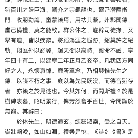
猶百川之歸巨海，鱗介之宗龜龍也。爾乃潛隱衡
門，收朋勤誨，童蒙賴焉，用祛其蔽。州郡聞德，
虛己備禮，莫之能致。群公休之，遂辟司徒掾，又
舉有道，皆以疾辭。將蹈鴻涯之遐跡，紹巢許之絕
軌，翔區外以舒翼，超天衢以高峙，稟命不融，享
年四十有二，以建寧二年正月乙亥卒。凡我四方同
好之人，永懷哀悼。靡所冀念，乃相與惟先生之
德，以謀不朽之事，僉以為先民既沒，而德音猶存
者，亦賴之於見述也。今其如何，而闕斯禮？於是
樹碑表墓，昭明景行，俾芳烈奮乎百世，令問顯於
無窮。其辭曰：
於休先生，明德通玄。純懿淑靈，受之自天。
崇壯幽浚，如山如淵。禮樂是悅，《詩》《書》是