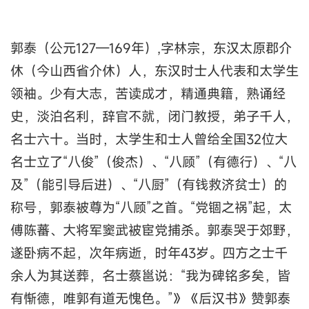
郭泰（公元127—169年）,字林宗，东汉太原郡介
休（今山西省介休）人，东汉时士人代表和太学生
领袖。少有大志，苦读成才，精通典籍，熟诵经
史，淡泊名利，辞官不就，闭门教授，弟子千人，
名士六十。当时，太学生和士人曾给全国32位大
名士立了“八俊”（俊杰）、“八顾”（有德行）、“八
及”（能引导后进）、“八厨”（有钱救济贫士）的
称号，郭泰被尊为“八顾”之首。“党锢之祸”起，太
傅陈蕃、大将军窦武被宦党捕杀。郭泰哭于郊野，
遂卧病不起，次年病逝，时年43岁。四方之士千
余人为其送葬，名士蔡邕说：“我为碑铭多矣，皆
有惭德，唯郭有道无愧色。”》《后汉书》赞郭泰