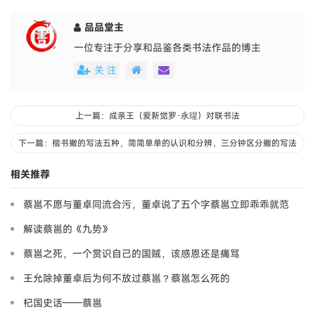
品品堂主
一位专注于分享和品鉴各类书法作品的博主
关 注
上一篇：成亲王（爱新觉罗·永瑆）对联书法
下一篇：楷书撇的写法五种，简简单单的认识和分辨，三分钟区分撇的写法
相关推荐
蔡邕不愿与董卓同流合污，董卓说了五个字蔡邕立即乖乖就范
解读蔡邕的《九势》
蔡邕之死，一个赏识自己的国贼，该感恩还是痛骂
王允除掉董卓后为何不放过蔡邕？蔡邕怎么死的
杞国史话——蔡邕