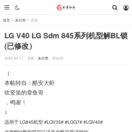
首页
未分类
正文
>
>
LG V40 LG Sdm 845系列机型解BL锁
(已修改）
2022-04-17
分类：
未分类
评论(0)
（
本帖转自：酷安大虾
吹竖笛的章鱼哥
，鸣谢！
）
适用于 LG845机型
#LGV35#
#LGG7#
#LGV40#
这篇解bl教程我可以说是全酷安最详细的