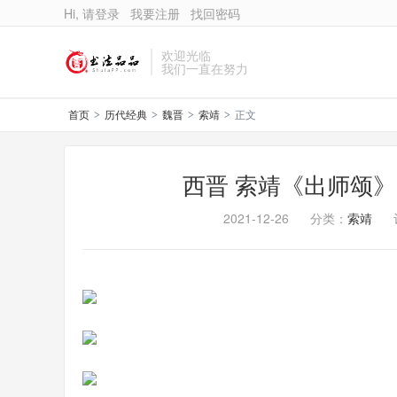
Hi, 请登录
我要注册
找回密码
欢迎光临
我们一直在努力
首页
历代经典
魏晋
索靖
正文
>
>
>
>
西晋 索靖《出师颂
2021-12-26
分类：
索靖