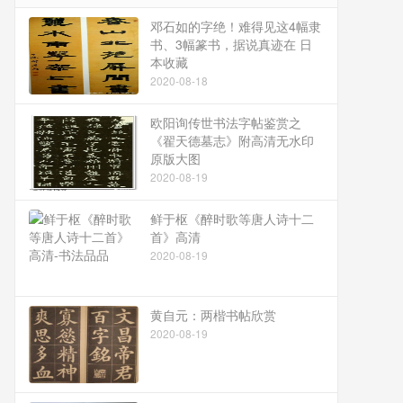
邓石如的字绝！难得见这4幅隶
书、3幅篆书，据说真迹在 日
本收藏
2020-08-18
欧阳询传世书法字帖鉴赏之
《翟天德墓志》附高清无水印
原版大图
2020-08-19
鲜于枢《醉时歌等唐人诗十二
首》高清
2020-08-19
黄自元：两楷书帖欣赏
2020-08-19