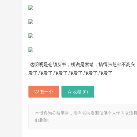
,这明明是仓颉所书，楞说是索靖，搞得张芝都不高兴了。
发了,转发了,转发了,转发了,转发了,转发了
赞一个
收藏 (
0
)
本博客为公益平台，所有书法资源仅供个人学习交流
们删除。