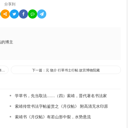
分享到
品的博主
上一篇：明王铎《赠张抱一行书诗卷》全卷高清大图969M【高清tif】
下一篇：元 饶介 行草书士行帖 故宫博物院藏
学草书，先当取法……（四）索靖，晋代著名书法家
索靖传世书法字帖鉴赏之《月仪帖》 附高清无水印原
版大图
索靖书《月仪帖》有若山形中裂，水势悬流