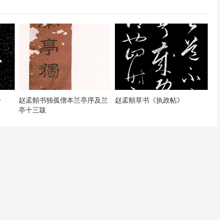
》
赵孟頫书独孤僧本兰亭序及兰
赵孟頫草书《执政帖》
亭十三跋