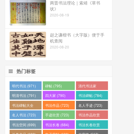
两晋书法理论｜索靖《草书
状》
2020-08-19
赵之谦楷书（大字版）便于手
机查阅
2020-08-20
热门标签
明代书法 (971)
碑帖 (795)
清代书法家
(794)
明清书法 (791)
四大家 (790)
书法碑帖 (784)
书法碑帖大全
书法作品 (723)
名人手迹 (723)
(784)
名人书法 (723)
手迹欣赏 (723)
书法作品欣赏
(710)
书法空间 (699)
书法长卷 (684)
书法长卷欣赏
(682)