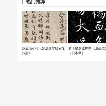
热门推荐
赵孟頫小楷《妙法莲华经安乐
赵子昂赵孟頫书《卫生歌
行品》
（日本藏）