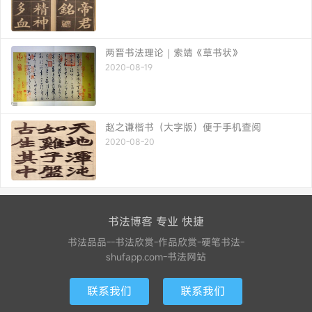
两晋书法理论｜索靖《草书状》
2020-08-19
赵之谦楷书（大字版）便于手机查阅
2020-08-20
书法博客 专业 快捷
书法品品--书法欣赏-作品欣赏-硬笔书法-
shufapp.com-书法网站
联系我们
联系我们