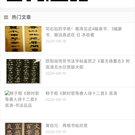
热门文章
邓石如的字绝！难得见这4幅隶书、3幅篆
书，据说真迹在 日 本收藏
2020-08-18
欧阳询传世书法字帖鉴赏之《翟天德墓志》附
高清无水印原版大图
2020-08-19
鲜于枢《醉时歌等唐人诗十二首》高清
2020-08-19
黄自元：两楷书帖欣赏
2020-08-19