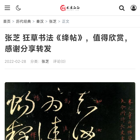
首页
历代经典
秦汉
张芝
正文
>
>
>
>
张芝 狂草书法《绛帖》，值得欣赏，
感谢分享转发
2022-02-28
分类：
张芝
评论(0)