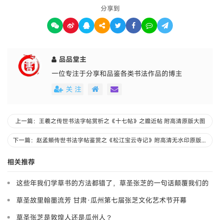
分享到
品品堂主
一位专注于分享和品鉴各类书法作品的博主
关 注
上一篇：王羲之传世书法字帖赏析之《十七帖》之瞻近帖 附高清原版大图
下一篇：赵孟頫传世书法字帖鉴赏之《松江宝云寺记》附高清无水印原版大图
相关推荐
这些年我们学草书的方法都错了，草圣张芝的一句话颠覆我们的
认知
草圣故里翰墨流芳 甘肃·瓜州第七届张芝文化艺术节开幕
草圣张芝是敦煌人还是瓜州人？