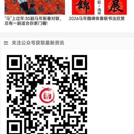
“马”上过年:30副马年新春对联，
2026马年魏碑体春联书法欣赏
总有一副适合你家门楣!
关注公众号获取最新资讯