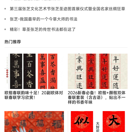
第三届张芝文化艺术节张芝圣迹图首展仪式暨全国名家丝绸狂草
书法展在瓜州举行
张芝-我国最早的一个今草大师的书法
精彩！草圣张芝的传世书法都在这了
热门推荐
欧楷春联韵味十足！20副欧体对
2026新春必备！欧楷+颜楷双体
联春联学习欣赏！
春联套装（含吉语），贴出不一
样的书香年味