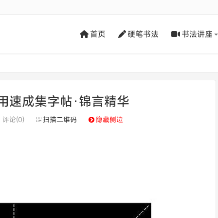
首页
硬笔书法
书法讲座
用速成集字帖·锦言精华
评论(0)
扫描二维码
隐藏侧边