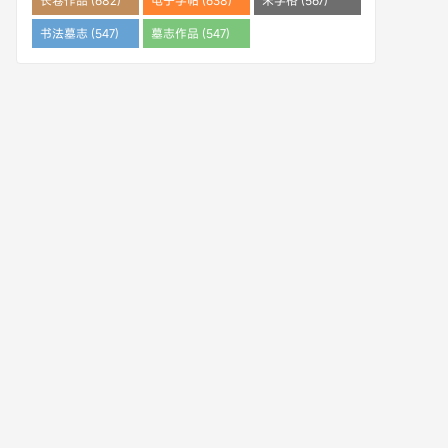
长卷作品 (682)
电子字帖 (638)
米字格 (567)
书法墓志 (547)
墓志作品 (547)