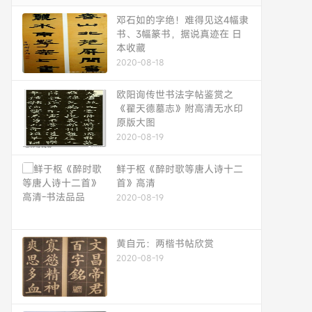
邓石如的字绝！难得见这4幅隶
书、3幅篆书，据说真迹在 日
本收藏
2020-08-18
欧阳询传世书法字帖鉴赏之
《翟天德墓志》附高清无水印
原版大图
2020-08-19
鲜于枢《醉时歌等唐人诗十二
首》高清
2020-08-19
黄自元：两楷书帖欣赏
2020-08-19