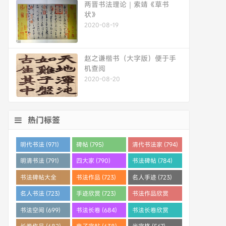
两晋书法理论｜索靖《草书
状》
2020-08-19
赵之谦楷书（大字版）便于手
机查阅
2020-08-20
热门标签
明代书法 (971)
碑帖 (795)
清代书法家 (794)
明清书法 (791)
四大家 (790)
书法碑帖 (784)
书法碑帖大全
书法作品 (723)
名人手迹 (723)
(784)
名人书法 (723)
手迹欣赏 (723)
书法作品欣赏
(710)
书法空间 (699)
书法长卷 (684)
书法长卷欣赏
(682)