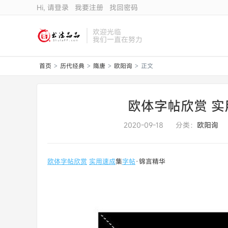
Hi, 请登录
我要注册
找回密码
欢迎光临
我们一直在努力
首页
历代经典
隋唐
欧阳询
正文
>
>
>
>
欧体字帖欣赏 实
2020-09-18
分类：
欧阳询
欧体
字帖
欣赏
实用
速成
集
字帖
·锦言精华