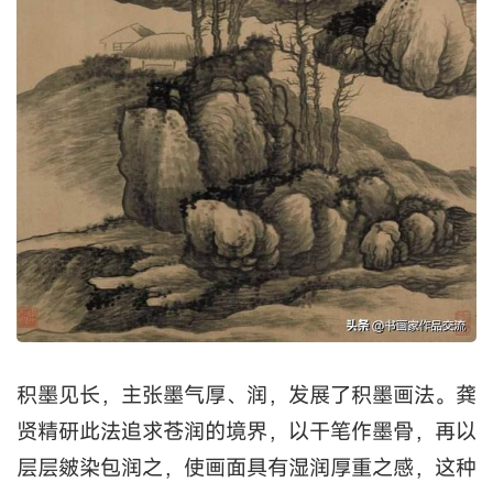
积墨见长，主张墨气厚、润，发展了积墨画法。龚
贤精研此法追求苍润的境界，以干笔作墨骨，再以
层层皴染包润之，使画面具有湿润厚重之感，这种