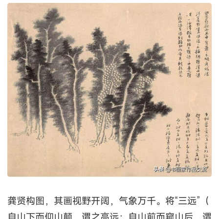
龚贤构图，其画视野开阔，气象万千。将“三远”（
自山下而仰山颠，谓之高远；自山前而窥山后，谓