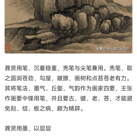
龚贤用笔，沉着稳重，秃笔与尖笔兼用。秃笔，取
之圆润苍劲，勾屋，皴擦，画树和点苔苍老有力。
其将笔法、墨气、丘壑、气韵作为画家四要，主张
作画要中锋用笔，并且要古、健、老、苍，才能避
免刻、结、板之病，颇为精辟。
龚贤用墨，以层层