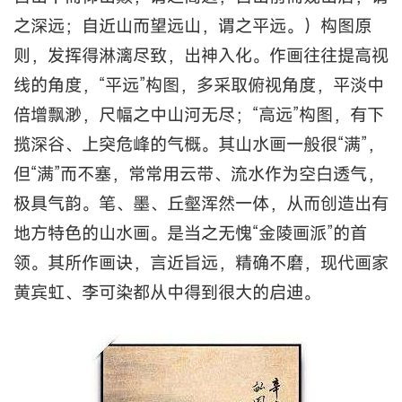
之深远；自近山而望远山，谓之平远。）构图原
则，发挥得淋漓尽致，出神入化。作画往往提高视
线的角度，“平远”构图，多采取俯视角度，平淡中
倍增飘渺，尺幅之中山河无尽；“高远”构图，有下
揽深谷、上突危峰的气概。其山水画一般很“满”，
但“满”而不塞，常常用云带、流水作为空白透气，
极具气韵。笔、墨、丘壑浑然一体，从而创造出有
地方特色的山水画。是当之无愧“金陵画派”的首
领。其所作画诀，言近旨远，精确不磨，现代画家
黄宾虹、李可染都从中得到很大的启迪。