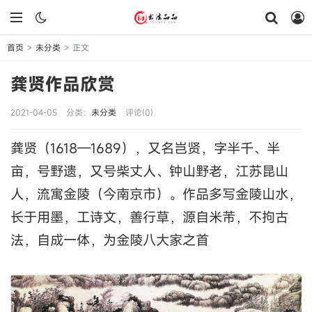
首页
未分类
正文
>
>
龚贤作品欣赏
2021-04-05
分类：
未分类
评论(0)
龚贤（1618—1689），又名岂贤，字半千、半
亩，号野遗，又号柴丈人、钟山野老，江苏昆山
人，流寓金陵（今南京市）。作品多写金陵山水，
长于用墨，工诗文，善行草，源自米芾，不拘古
法，自成一体，为金陵八大家之首