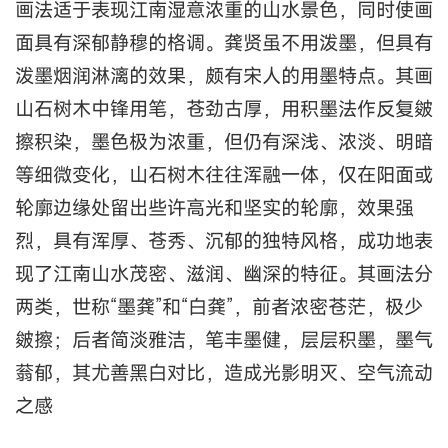
画法适于表现江南湿意浓重的山水景色，同时使画
面具有深郁静穆的格调。龚贤虽不用泼墨，但具有
泼墨烟润淋漓的效果，颇有宋人的用墨特点。其画
山石树木中锋用笔，苍劲古厚，用积墨法作反复皴
擦积染，墨色极为浓重，但仍有深浅、浓淡、明暗
等细微变化，山石树木往往浑融一体，仅在阳面或
轮廓边缘处留出些许高光和坚实的轮廓，效果强
烈，具有浑厚、苍秀、沉郁的独特风格，成功地表
现了江南山水茂密、滋润、幽深的特征。其画法分
两类，世称“墨龚”和“白龚”，前者浓密苍茫，极少
皴擦；后者简淡雅洁，笔丰墨健，层层积墨，墨气
蓊郁，其尤善黑白对比，造成光影明灭、空气流动
之感