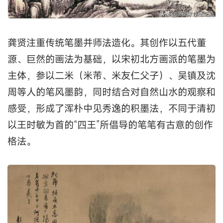
龚贤注重传统笔墨并师法造化。其创作以五代董
源、巨然的画法为基础，以宋初北方画派的笔墨为
主体，参以二米（米芾、米友仁父子）、吴镇及沈
周等人的笔风墨韵，同时结合对自然山水的观察和
感受，形成了浑朴中见秀逸的积墨法，不同于清初
以王时敏为首的“四王”所倡导的笔笔有古意的创作
格法。