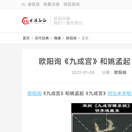
Hi, 请登录
我要注册
找回密码
欢迎光临
我们一直在努力
首页
历代经典
隋唐
欧阳询
正文
>
>
>
>
欧阳询《九成宫》和姚孟起
2022-01-08
分类：
欧阳询
欧阳询
《九成宫》和姚孟起《九成宫》
对比
米字格