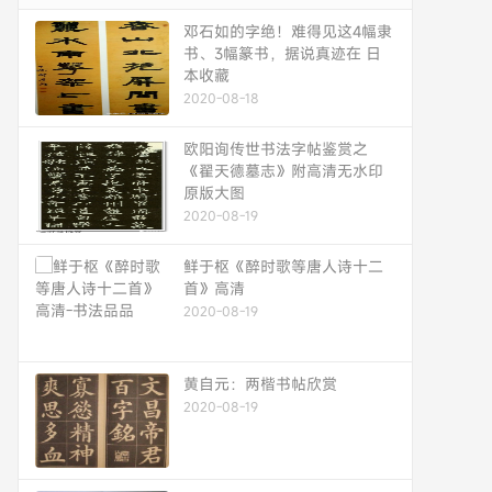
邓石如的字绝！难得见这4幅隶
书、3幅篆书，据说真迹在 日
本收藏
2020-08-18
欧阳询传世书法字帖鉴赏之
《翟天德墓志》附高清无水印
原版大图
2020-08-19
鲜于枢《醉时歌等唐人诗十二
首》高清
2020-08-19
黄自元：两楷书帖欣赏
2020-08-19