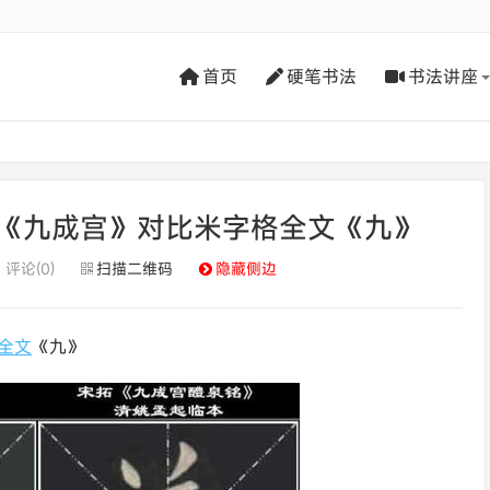
首页
硬笔书法
书法讲座
《九成宫》对比米字格全文《九》
评论(0)
扫描二维码
隐藏侧边
全文
《九》