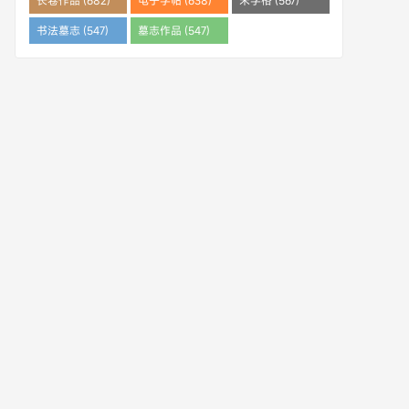
长卷作品 (682)
电子字帖 (638)
米字格 (567)
书法墓志 (547)
墓志作品 (547)