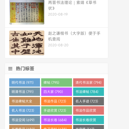
两晋书法理论｜索靖《草书
状》
2020-08-19
赵之谦楷书（大字版）便于手
机查阅
2020-08-20
热门标签
明代书法 (971)
碑帖 (795)
清代书法家 (794)
明清书法 (791)
四大家 (790)
书法碑帖 (784)
书法碑帖大全
书法作品 (723)
名人手迹 (723)
(784)
名人书法 (723)
手迹欣赏 (723)
书法作品欣赏
(710)
书法空间 (699)
书法长卷 (684)
书法长卷欣赏
(682)