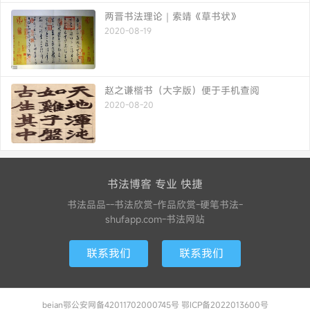
两晋书法理论｜索靖《草书状》
2020-08-19
赵之谦楷书（大字版）便于手机查阅
2020-08-20
书法博客 专业 快捷
书法品品--书法欣赏-作品欣赏-硬笔书法-
shufapp.com-书法网站
联系我们
联系我们
beian鄂公安网备42011702000745号 鄂ICP备2022013600号