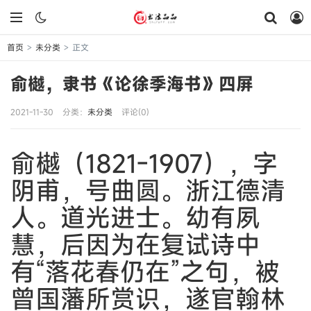
首页
未分类
正文
>
>
俞樾，隶书《论徐季海书》四屏
2021-11-30
分类：
未分类
评论(0)
俞樾（1821-1907），字
阴甫，号曲圆。浙江德清
人。道光进士。幼有夙
慧，后因为在复试诗中
有“落花春仍在”之句，被
曾国藩所赏识，遂官翰林