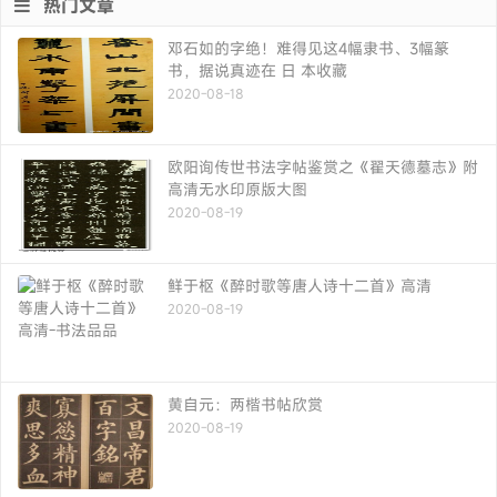
热门文章
邓石如的字绝！难得见这4幅隶书、3幅篆
书，据说真迹在 日 本收藏
2020-08-18
欧阳询传世书法字帖鉴赏之《翟天德墓志》附
高清无水印原版大图
2020-08-19
鲜于枢《醉时歌等唐人诗十二首》高清
2020-08-19
黄自元：两楷书帖欣赏
2020-08-19