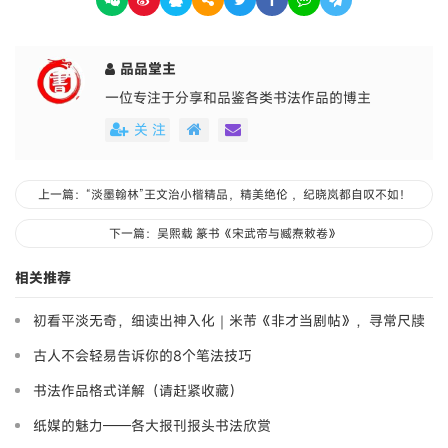
品品堂主
一位专注于分享和品鉴各类书法作品的博主
关 注
上一篇：“淡墨翰林”王文治小楷精品，精美绝伦 ，纪晓岚都自叹不如！
下一篇：吴熙载 篆书《宋武帝与臧焘敕卷》
相关推荐
初看平淡无奇，细读出神入化｜米芾《非才当剧帖》，寻常尺牍
藏大道
古人不会轻易告诉你的8个笔法技巧
书法作品格式详解（请赶紧收藏）
纸媒的魅力——各大报刊报头书法欣赏