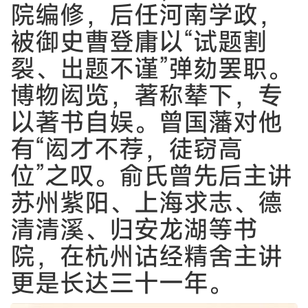
院编修，后任河南学政，
被御史曹登庸以“试题割
裂、出题不谨”弹劾罢职。
博物闳览，著称辇下，专
以著书自娱。曾国藩对他
有“闳才不荐，徒窃高
位”之叹。俞氏曾先后主讲
苏州紫阳、上海求志、德
清清溪、归安龙湖等书
院，在杭州诂经精舍主讲
更是长达三十一年。