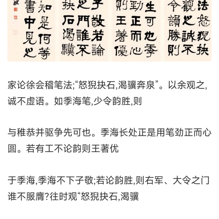
家论徐会稽笔法;“怒猊抉石,渴骥奔泉”。以余观之,
诚不虚语。如季海笔,少令韵胜,则
与稚恭并驱争先可也。季海长处正是用笔劲正而心
圆。若有工不论韵则王著优
于季海,季海不下子敬;若论韵胜,则右军、大令之门
谁不服膺?往时观“怒猊抉石,渴骥