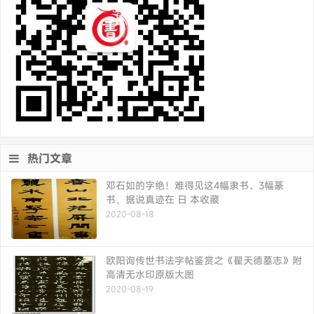
热门文章
邓石如的字绝！难得见这4幅隶书、3幅篆
书，据说真迹在 日 本收藏
2020-08-18
欧阳询传世书法字帖鉴赏之《翟天德墓志》附
高清无水印原版大图
2020-08-19