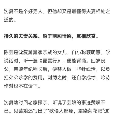
沈复不是个好男人，但他却又是最懂得夫妻相处之
道的。
持久的夫妻关系，源于两厢情愿，互相欣赏
。
陈芸是沈复舅舅家亲戚的女儿，自小聪颖明慧，学
说话时，听一遍《琵琶行》，便能背诵。四岁丧
父，芸娘年纪稍长后，便替人做一些针线活，以负
担弟弟求学的费用。刺绣之时，还自学成才，吟诗
作对也不在话下。
沈复幼时回老家探亲，听说了芸娘的事迹赞叹不
已。见芸娘还写出了“秋侵人影瘦，霜染菊花肥”这