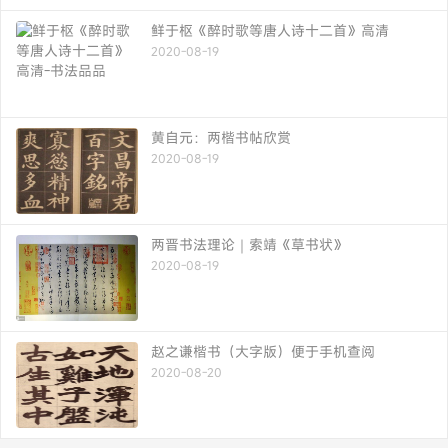
鲜于枢《醉时歌等唐人诗十二首》高清
2020-08-19
黄自元：两楷书帖欣赏
2020-08-19
两晋书法理论｜索靖《草书状》
2020-08-19
赵之谦楷书（大字版）便于手机查阅
2020-08-20