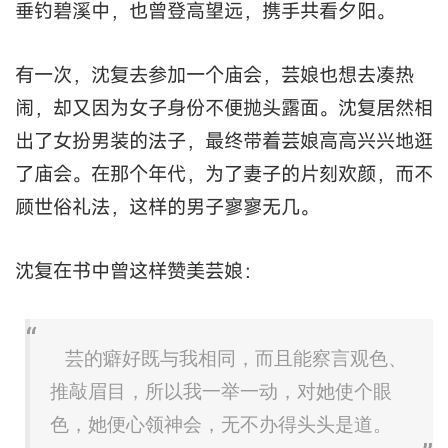
垂钓碧溪中，也曾登高望远，携手共看夕阳。
有一次，沈复去参加一个庙会，芸娘也想去凑热
闹，却又因为女子身份不便抛头露面。沈复居然相
出了女扮男装的法子，最终带着芸娘高高兴兴地逛
了庙会。在那个年代，为了妻子的片刻欢颜，而不
顾世俗礼法，这样的男子寥寥无几。
沈复在书中曾这样赞美芸娘：
芸的癖好既与我相同，而且能察言观色、
推敲眉目，所以我一举一动，对她使个眼
色，她便心领神会，无不办得头头是道。