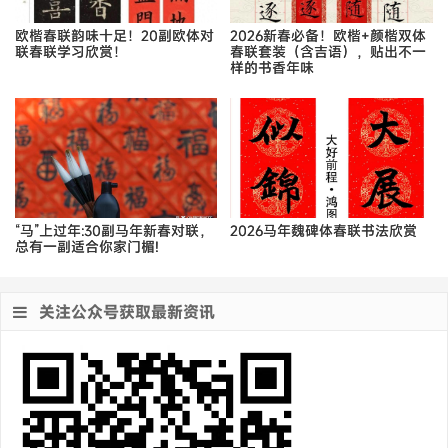
欧楷春联韵味十足！20副欧体对
2026新春必备！欧楷+颜楷双体
联春联学习欣赏！
春联套装（含吉语），贴出不一
样的书香年味
“马”上过年:30副马年新春对联，
2026马年魏碑体春联书法欣赏
总有一副适合你家门楣!
关注公众号获取最新资讯