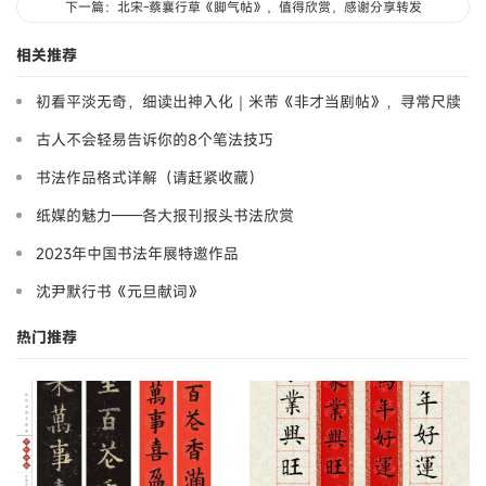
下一篇：北宋-蔡襄行草《脚气帖》，值得欣赏，感谢分享转发
相关推荐
初看平淡无奇，细读出神入化｜米芾《非才当剧帖》，寻常尺牍
藏大道
古人不会轻易告诉你的8个笔法技巧
书法作品格式详解（请赶紧收藏）
纸媒的魅力——各大报刊报头书法欣赏
2023年中国书法年展特邀作品
沈尹默行书《元旦献词》
热门推荐