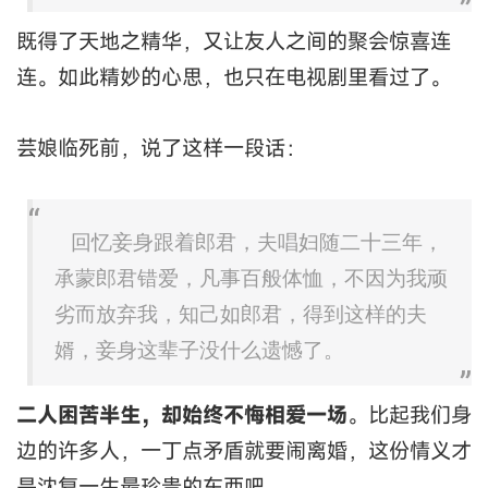
既得了天地之精华，又让友人之间的聚会惊喜连
连。如此精妙的心思，也只在电视剧里看过了。
芸娘临死前，说了这样一段话：
回忆妾身跟着郎君，夫唱妇随二十三年，
承蒙郎君错爱，凡事百般体恤，不因为我顽
劣而放弃我，知己如郎君，得到这样的夫
婿，妾身这辈子没什么遗憾了。
二人困苦半生，却始终不悔相爱一场
。比起我们身
边的许多人，一丁点矛盾就要闹离婚，这份情义才
是沈复一生最珍贵的东西吧。