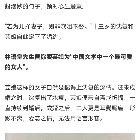
般绝妙的句子，顿时心生爱意。
“若为儿择妻子，则非淑姐不娶。”十三岁的沈复和
芸娘自此定下了婚约。
林语堂先生曾称赞芸娘为“中国文学中一个最可爱
的女人”。
芸娘这样的女子自然是配得上沈复的深情。还未成
婚之时，沈复出了水痘，芸娘便亲自斋戒祈福，一
直持续到婚后。成婚之后，二人更是耳鬓厮磨，形
影不离，爱恋之情，无法用语言形容。