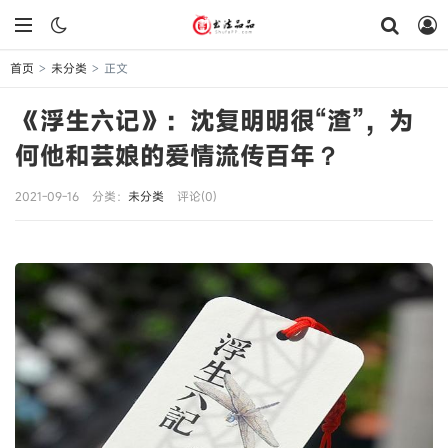
首页
未分类
正文
>
>
《浮生六记》：沈复明明很“渣”，为
何他和芸娘的爱情流传百年？
2021-09-16
分类：
未分类
评论(0)