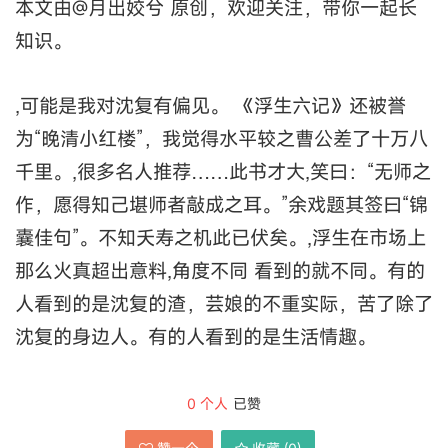
本文由@月出姣兮 原创，欢迎关注，带你一起长
知识。
,可能是我对沈复有偏见。 《浮生六记》还被誉
为“晚清小红楼”，我觉得水平较之曹公差了十万八
千里。,很多名人推荐……此书才大,笑曰：“无师之
作，愿得知己堪师者敲成之耳。”余戏题其签曰“锦
囊佳句”。不知夭寿之机此已伏矣。,浮生在市场上
那么火真超出意料,角度不同 看到的就不同。有的
人看到的是沈复的渣，芸娘的不重实际，苦了除了
沈复的身边人。有的人看到的是生活情趣。
0
个人
已赞