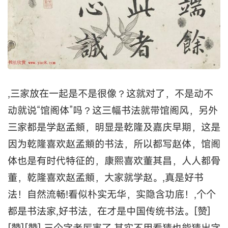
,三家放在一起是不是很像？这就对了，不是动不
动就说“馆阁体”吗？这三幅书法就带馆阁风，另外
三家都是学赵孟頫，明显是乾隆及嘉庆早期，这是
因为乾隆喜欢赵孟頫的书法，所以都写赵体，馆阁
体也是有时代特征的，康熙喜欢董其昌，人人都骨
董，乾隆喜欢赵孟頫，大家就学赵。,真是好书
法！自然流畅!看似朴实无华，实隐含功底！,个个
都是书法家,好书法，在才是中国传统书法。[赞]
[赞][赞],三个字老厉害了,其实不用看猜也能猜出字