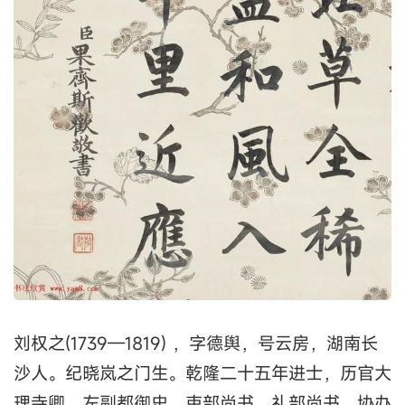
刘权之(1739—1819) ，字德舆，号云房，湖南长
沙人。纪晓岚之门生。乾隆二十五年进士，历官大
理寺卿、左副都御史、吏部尚书、礼部尚书、协办