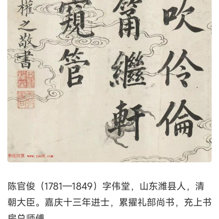
陈官俊（1781—1849）字伟堂，山东潍县人，清
朝大臣。嘉庆十三年进士，累擢礼部尚书，充上书
房总师傅。