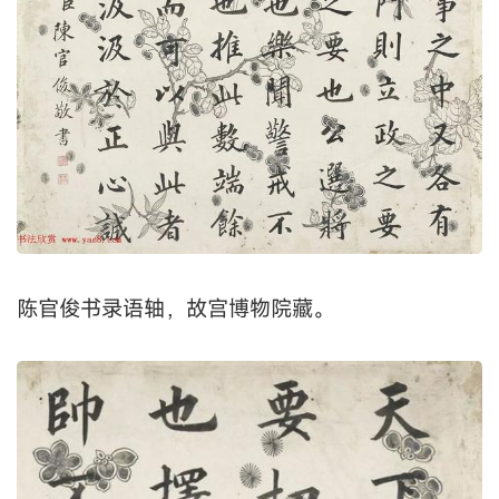
陈官俊书录语轴，故宫博物院藏。