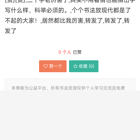
写什么样，科举必须的。,个个书法放现代都是了
不起的大家！,居然都比我厉害,转发了,转发了,转
发了
0
个人
已赞
赞一个
收藏 (
0
)
本博客为公益平台，所有书法资源仅供个人学习交流且免费
提供，内容多源自网络公开信息，如涉及版权问题请联系我
们删除。
分享到