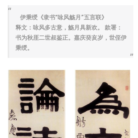
伊秉绶《隶书“咏风觞月”五言联》
释文：咏风多古意，觞月具新欢。 款署：
书为秋厓二世叔鉴正。嘉庆癸亥岁，世侄伊
秉绶。