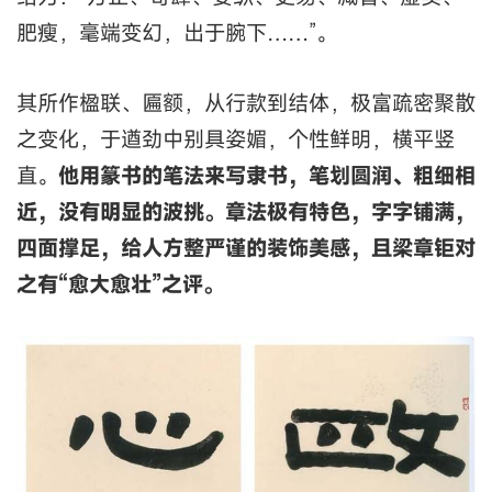
肥瘦，毫端变幻，出于腕下……”。
其所作楹联、匾额，从行款到结体，极富疏密聚散
之变化，于遒劲中别具姿媚，个性鲜明，横平竖
直。
他用篆书的笔法来写隶书，笔划圆润、粗细相
近，没有明显的波挑。章法极有特色，字字铺满，
四面撑足，给人方整严谨的装饰美感，且梁章钜对
之有“愈大愈壮”之评。