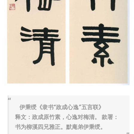
伊秉绶《隶书“政成心逸”五言联》
释文：政成原竹素，心逸对梅清。 款署：
书为柳溪四兄雅正。默庵弟伊秉绶。