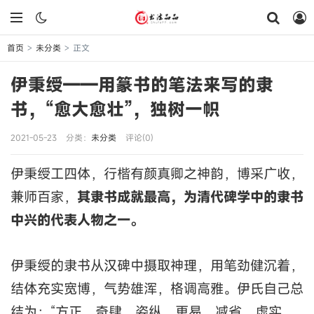
首页
未分类
正文
>
>
伊秉绶——用篆书的笔法来写的隶
书，“愈大愈壮”，独树一帜
2021-05-23
分类：
未分类
评论(0)
伊秉绶工四体，行楷有颜真卿之神韵，博采广收，
兼师百家，
其隶书成就最高，为清代碑学中的隶书
中兴的代表人物之一。
伊秉绶的隶书从汉碑中摄取神理，用笔劲健沉着，
结体充实宽博，气势雄浑，格调高雅。伊氏自己总
结为：“方正、奇肆、姿纵、更易、减省、虚实、