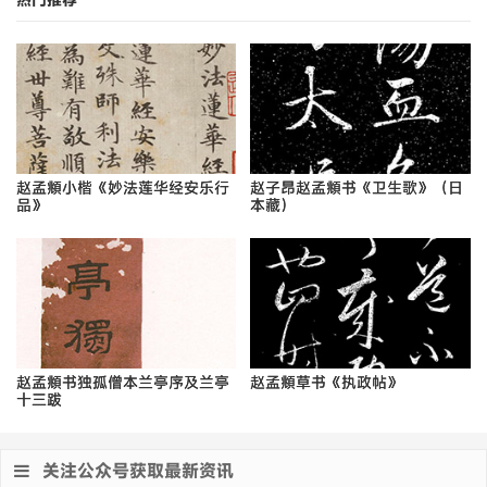
赵孟頫小楷《妙法莲华经安乐行
赵子昂赵孟頫书《卫生歌》（日
品》
本藏）
赵孟頫书独孤僧本兰亭序及兰亭
赵孟頫草书《执政帖》
十三跋
关注公众号获取最新资讯