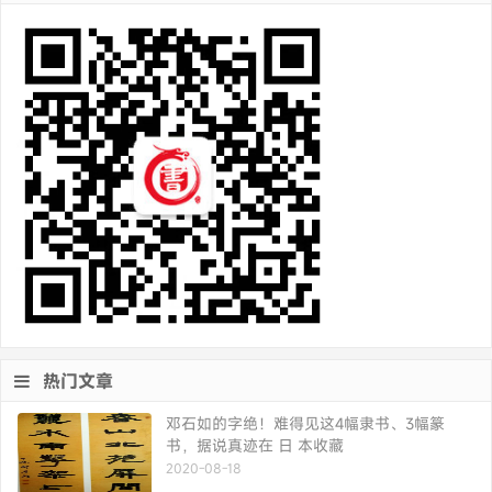
热门文章
邓石如的字绝！难得见这4幅隶书、3幅篆
书，据说真迹在 日 本收藏
2020-08-18