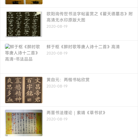
欧阳询传世书法字帖鉴赏之《翟天德墓志》附
高清无水印原版大图
2020-08-19
鲜于枢《醉时歌等唐人诗十二首》高清
2020-08-19
黄自元：两楷书帖欣赏
2020-08-19
两晋书法理论｜索靖《草书状》
2020-08-19