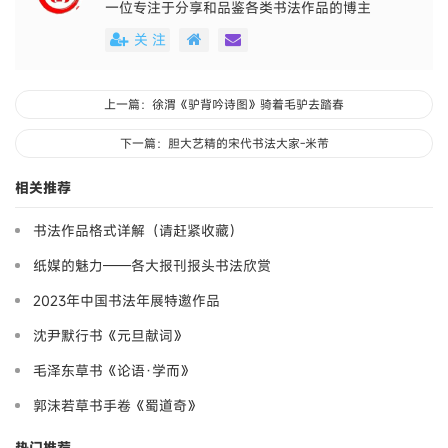
一位专注于分享和品鉴各类书法作品的博主
关 注
上一篇：徐渭《驴背吟诗图》骑着毛驴去踏春
下一篇：胆大艺精的宋代书法大家-米芾
相关推荐
书法作品格式详解（请赶紧收藏）
纸媒的魅力——各大报刊报头书法欣赏
2023年中国书法年展特邀作品
沈尹默行书《元旦献词》
毛泽东草书《论语·学而》
郭沫若草书手卷《蜀道奇》
热门推荐