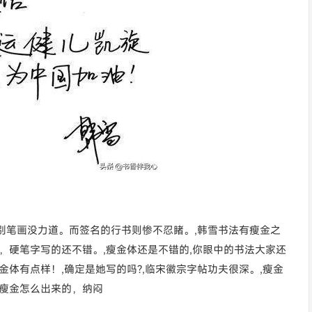
别笔画没力道。而签名的行书则惨不忍睹。,韩雪书法有瘦金之
，硬笔字写的还不错。,瘦金体还是不错的,你眼中的书法大家还
金体有点样！,确定是她写的吗?,临宋徽宗字帖功夫很深。,瘦金
些瘦金怎么出来的，纳闷