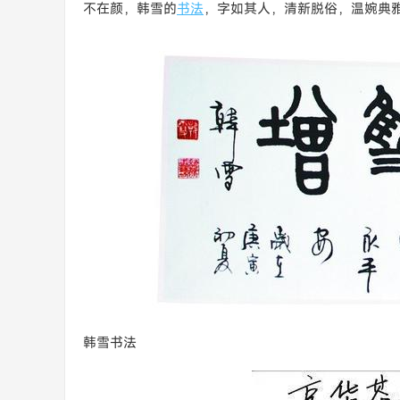
不在颜，韩雪的
书法
，字如其人，清新脱俗，温婉典
韩雪书法