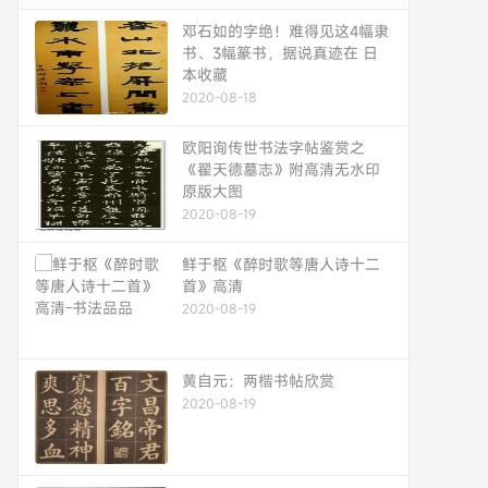
邓石如的字绝！难得见这4幅隶
书、3幅篆书，据说真迹在 日
本收藏
2020-08-18
欧阳询传世书法字帖鉴赏之
《翟天德墓志》附高清无水印
原版大图
2020-08-19
鲜于枢《醉时歌等唐人诗十二
首》高清
2020-08-19
黄自元：两楷书帖欣赏
2020-08-19