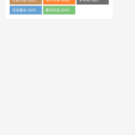
长卷作品 (682)
电子字帖 (638)
米字格 (567)
书法墓志 (547)
墓志作品 (547)