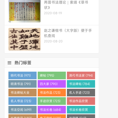
两晋书法理论｜索靖《草书
状》
2020-08-19
赵之谦楷书（大字版）便于手
机查阅
2020-08-20
热门标签
明代书法 (971)
碑帖 (795)
清代书法家 (794)
明清书法 (791)
四大家 (790)
书法碑帖 (784)
书法碑帖大全
书法作品 (723)
名人手迹 (723)
(784)
名人书法 (723)
手迹欣赏 (723)
书法作品欣赏
(710)
书法空间 (699)
书法长卷 (684)
书法长卷欣赏
(682)