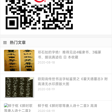
热门文章
邓石如的字绝！难得见这4幅隶书、3幅篆
书，据说真迹在 日 本收藏
2020-08-18
欧阳询传世书法字帖鉴赏之《翟天德墓志》附
高清无水印原版大图
2020-08-19
鲜于枢《醉时歌等唐人诗十二首》高清
2020-08-19