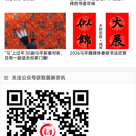
样的书香年味
“马”上过年:30副马年新春对联，
2026马年魏碑体春联书法欣赏
总有一副适合你家门楣!
关注公众号获取最新资讯