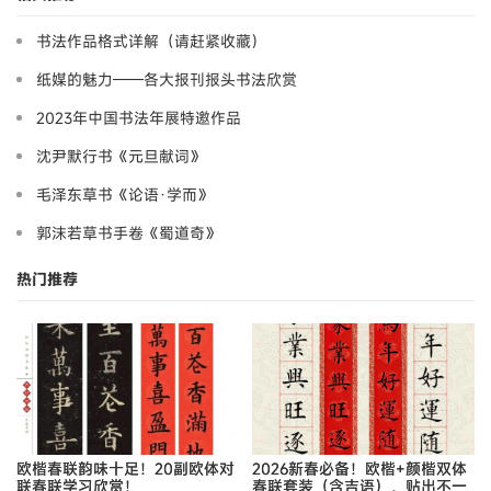
书法作品格式详解（请赶紧收藏）
纸媒的魅力——各大报刊报头书法欣赏
2023年中国书法年展特邀作品
沈尹默行书《元旦献词》
毛泽东草书《论语·学而》
郭沫若草书手卷《蜀道奇》
热门推荐
欧楷春联韵味十足！20副欧体对
2026新春必备！欧楷+颜楷双体
联春联学习欣赏！
春联套装（含吉语），贴出不一