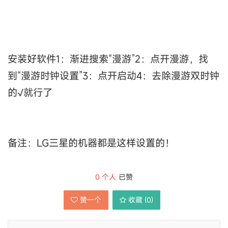
安装好软件1：渐进搜索“漫游”2：点开漫游，找
到“漫游时钟设置”3：点开启动4：去除漫游双时钟
的√就行了
备注：LG三星的机器都是这样设置的！
0
个人
已赞
赞一个
收藏 (
0
)