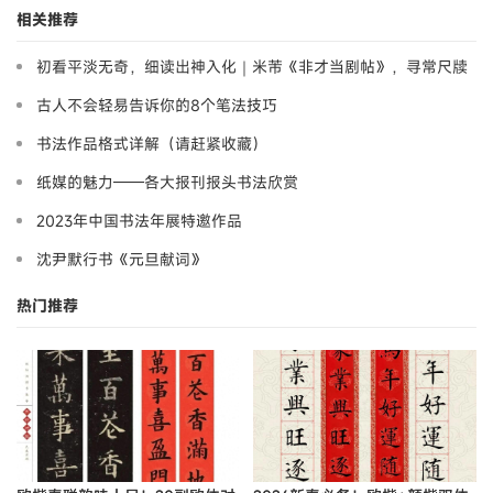
相关推荐
初看平淡无奇，细读出神入化｜米芾《非才当剧帖》，寻常尺牍
藏大道
古人不会轻易告诉你的8个笔法技巧
书法作品格式详解（请赶紧收藏）
纸媒的魅力——各大报刊报头书法欣赏
2023年中国书法年展特邀作品
沈尹默行书《元旦献词》
热门推荐