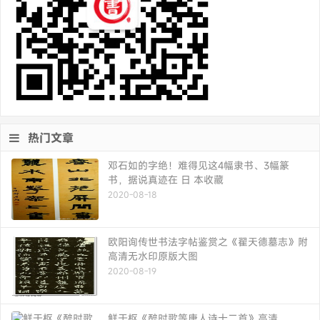
热门文章
邓石如的字绝！难得见这4幅隶书、3幅篆
书，据说真迹在 日 本收藏
2020-08-18
欧阳询传世书法字帖鉴赏之《翟天德墓志》附
高清无水印原版大图
2020-08-19
鲜于枢《醉时歌等唐人诗十二首》高清