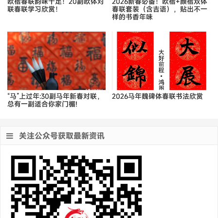
欧楷春联韵味十足！20副欧体对
2026新春必备！欧楷+颜楷双体
联春联学习欣赏！
春联套装（含吉语），贴出不一
样的书香年味
“马”上过年:30副马年新春对联，
2026马年魏碑体春联书法欣赏
总有一副适合你家门楣!
关注公众号获取最新资讯