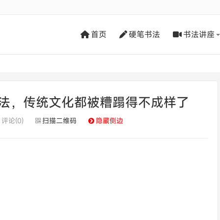
首页
硬笔书法
书法讲座
法，传统文化都被糟蹋得不成样了
评论(0)
扫描二维码
隐藏侧边