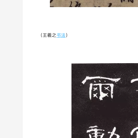
（王羲之
书法
）