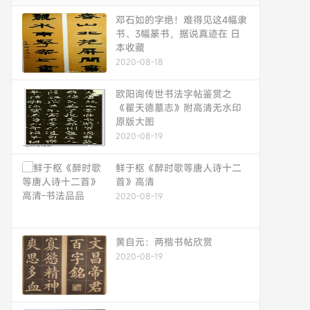
邓石如的字绝！难得见这4幅隶
书、3幅篆书，据说真迹在 日
本收藏
2020-08-18
欧阳询传世书法字帖鉴赏之
《翟天德墓志》附高清无水印
原版大图
2020-08-19
鲜于枢《醉时歌等唐人诗十二
首》高清
2020-08-19
黄自元：两楷书帖欣赏
2020-08-19