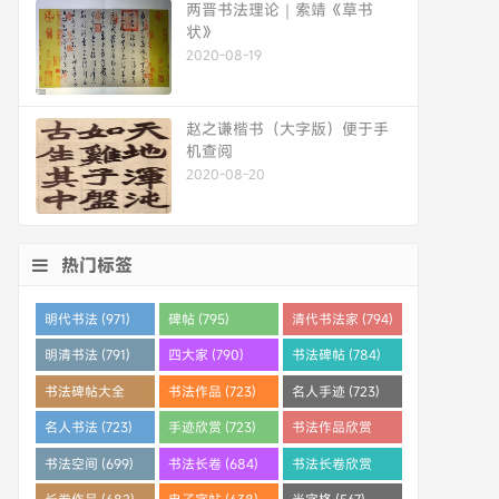
两晋书法理论｜索靖《草书
状》
2020-08-19
赵之谦楷书（大字版）便于手
机查阅
2020-08-20
热门标签
明代书法 (971)
碑帖 (795)
清代书法家 (794)
明清书法 (791)
四大家 (790)
书法碑帖 (784)
书法碑帖大全
书法作品 (723)
名人手迹 (723)
(784)
名人书法 (723)
手迹欣赏 (723)
书法作品欣赏
(710)
书法空间 (699)
书法长卷 (684)
书法长卷欣赏
(682)