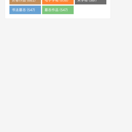
长卷作品 (682)
电子字帖 (638)
米字格 (567)
书法墓志 (547)
墓志作品 (547)