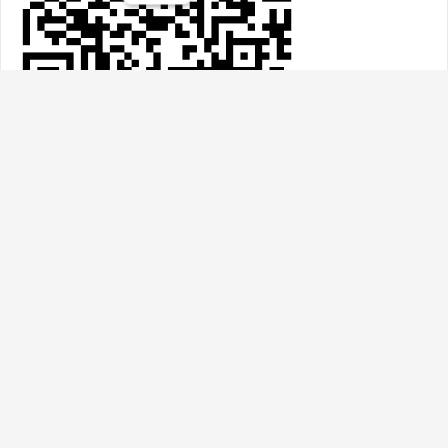
热门文章
邓石如的字绝！难得见这4幅隶书、3幅篆
书，据说真迹在 日 本收藏
2020-08-18
欧阳询传世书法字帖鉴赏之《翟天德墓志》附
高清无水印原版大图
2020-08-19
鲜于枢《醉时歌等唐人诗十二首》高清
2020-08-19