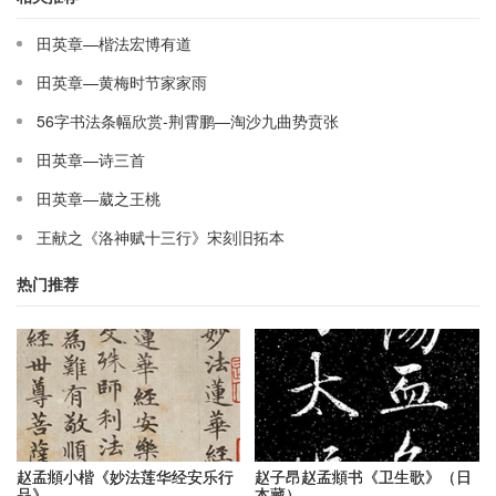
田英章—楷法宏博有道
田英章—黄梅时节家家雨
56字书法条幅欣赏-荆霄鹏—淘沙九曲势贲张
田英章—诗三首
田英章—葳之王桃
王献之《洛神赋十三行》宋刻旧拓本
热门推荐
赵孟頫小楷《妙法莲华经安乐行
赵子昂赵孟頫书《卫生歌》（日
品》
本藏）