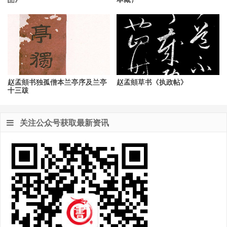
赵孟頫书独孤僧本兰亭序及兰亭
赵孟頫草书《执政帖》
十三跋
关注公众号获取最新资讯