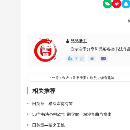
品品堂主
一位专注于分享和品鉴各类书法作
关 注
上一篇：金农《隶书册页》欣赏，饶有趣味！
相关推荐
田英章—楷法宏博有道
56字书法条幅欣赏-荆霄鹏—淘沙九曲势贲张
田英章—葳之王桃