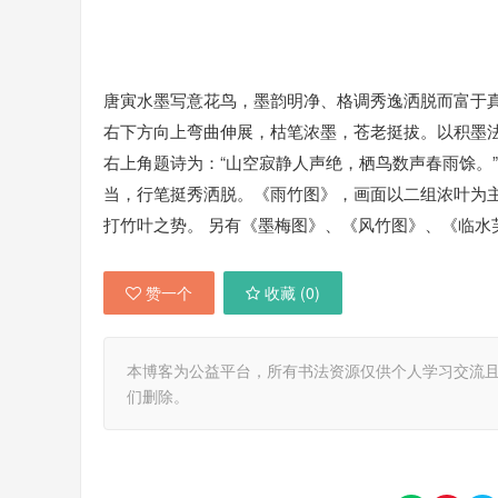
唐寅水墨写意花鸟，墨韵明净、格调秀逸洒脱而富于
右下方向上弯曲伸展，枯笔浓墨，苍老挺拔。以积墨
右上角题诗为：“山空寂静人声绝，栖鸟数声春雨馀。”
当，行笔挺秀洒脱。《雨竹图》，画面以二组浓叶为
打竹叶之势。 另有《墨梅图》、《风竹图》、《临水
赞一个
收藏 (
0
)
本博客为公益平台，所有书法资源仅供个人学习交流
们删除。