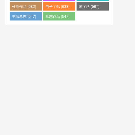
(682)
长卷作品 (682)
电子字帖 (638)
米字格 (567)
书法墓志 (547)
墓志作品 (547)