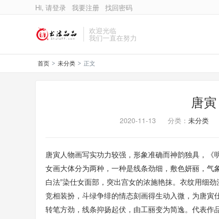
Hi, 请登录
我要注册
找回密码
欢迎光临
我们一直在努力
首页
未分类
正文
>
>
唐寅
2020-11-13
分类：
未分类
唐寅人物画写实功力较强，形象准确而神韵独具，《明
女画大体分为两种，一种是线条劲细，敷色妍丽，气
白法”染仕女面部，突出宫女的浓施艳抹。衣纹用细
竞相装扮，斗绿争绯的情态刻画得生动入微，为唐寅
转笔方劲，线条抑扬起伏，由工丽变为简逸。代表作