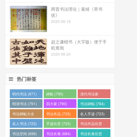
两晋书法理论｜索靖《草书
状》
2020-08-19
赵之谦楷书（大字版）便于手
机查阅
2020-08-20
热门标签
明代书法 (971)
碑帖 (795)
清代书法家
(794)
明清书法 (791)
四大家 (790)
书法碑帖 (784)
书法碑帖大全
书法作品 (723)
名人手迹 (723)
(784)
名人书法 (723)
手迹欣赏 (723)
书法作品欣赏
(710)
书法空间 (699)
书法长卷 (684)
书法长卷欣赏