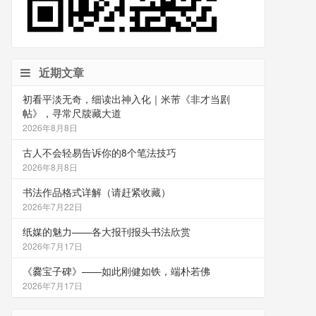
近期文章
初看平淡无奇，细读出神入化｜米芾《非才当剧
帖》，寻常尺牍藏大道
2026年8月8日
古人不会轻易告诉你的8个笔法技巧
2026年8月8日
书法作品格式详解（请赶紧收藏）
2026年7月22日
纸媒的魅力——各大报刊报头书法欣赏
2026年7月17日
《爨宝子碑》——如此刚健如铁，端朴若佛
2026年7月17日