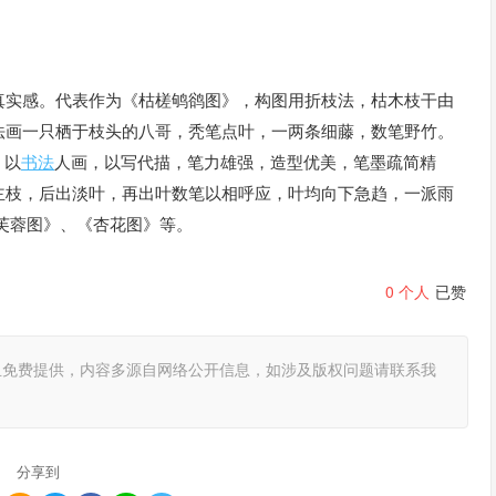
真实感。代表作为《枯槎鸲鹆图》，构图用折枝法，枯木枝干由
法画一只栖于枝头的八哥，秃笔点叶，一两条细藤，数笔野竹。
 以
书法
人画，以写代描，笔力雄强，造型优美，笔墨疏简精
主枝，后出淡叶，再出叶数笔以相呼应，叶均向下急趋，一派雨
芙蓉图》、《杏花图》等。
0
个人
已赞
且免费提供，内容多源自网络公开信息，如涉及版权问题请联系我
分享到