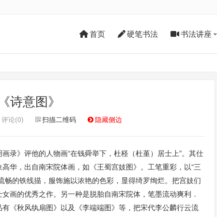
首页
硬笔书法
书法讲座
《诗意图》
评论(0)
扫描二维码
隐藏侧边
画录》评他的人物画“在钱舜举下，杜柽（杜堇）居士上”。其仕
象高华，出自南宋院体画，如《王蜀宫妓图》。工笔重彩，以“三
劲流畅的铁线描，服饰施以浓艳的色彩，显得绮罗绚烂。把宫妓们
仕女画的优秀之作。另一种是脱胎自南宋院体，笔墨流动爽利．
品有《秋风纨扇图》以及《李端端图》等，把宋代李公麟行云流