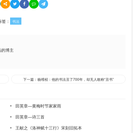
标签：
书法
品的博主
下一篇：杨维桢：他的书法丑了700年，却无人敢称“丑书”
田英章—黄梅时节家家雨
田英章—诗三首
王献之《洛神赋十三行》宋刻旧拓本