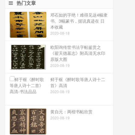
热门文章
邓石如的字绝！难得见这4幅隶
书、3幅篆书，据说真迹在 日
本收藏
2020-08-18
欧阳询传世书法字帖鉴赏之
《翟天德墓志》附高清无水印
原版大图
2020-08-19
鲜于枢《醉时歌等唐人诗十二
首》高清
2020-08-19
黄自元：两楷书帖欣赏
2020-08-19