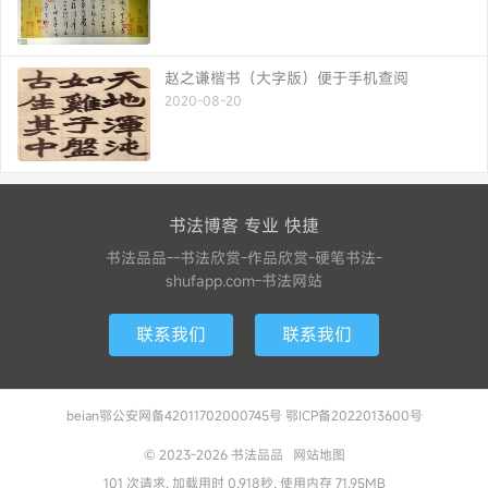
赵之谦楷书（大字版）便于手机查阅
2020-08-20
书法博客 专业 快捷
书法品品--书法欣赏-作品欣赏-硬笔书法-
shufapp.com-书法网站
联系我们
联系我们
beian鄂公安网备42011702000745号 鄂ICP备2022013600号
© 2023-2026
书法品品
网站地图
101 次请求, 加载用时 0.918秒, 使用内存 71.95MB