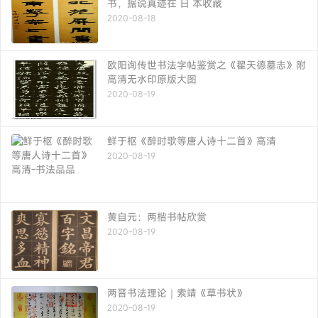
书，据说真迹在 日 本收藏
2020-08-18
欧阳询传世书法字帖鉴赏之《翟天德墓志》附
高清无水印原版大图
2020-08-19
鲜于枢《醉时歌等唐人诗十二首》高清
2020-08-19
黄自元：两楷书帖欣赏
2020-08-19
两晋书法理论｜索靖《草书状》
2020-08-19