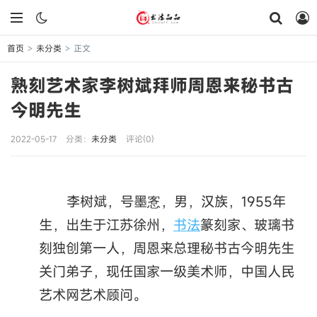
首页
未分类
正文
>
>
熟刻艺术家李树斌拜师周恩来秘书古
今明先生
2022-05-17
分类：
未分类
评论(0)
李树斌，号墨愙，男，汉族，1955年
生，出生于江苏徐州，
书法
篆刻家、玻璃书
刻独创第一人，周恩来总理秘书古今明先生
关门弟子，现任国家一级美术师，中国人民
艺术网艺术顾问。