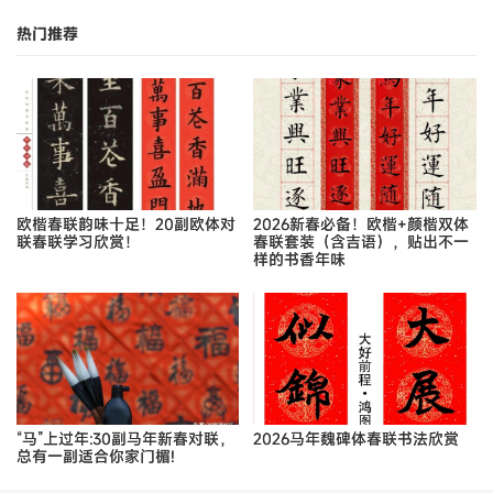
热门推荐
欧楷春联韵味十足！20副欧体对
2026新春必备！欧楷+颜楷双体
联春联学习欣赏！
春联套装（含吉语），贴出不一
样的书香年味
“马”上过年:30副马年新春对联，
2026马年魏碑体春联书法欣赏
总有一副适合你家门楣!