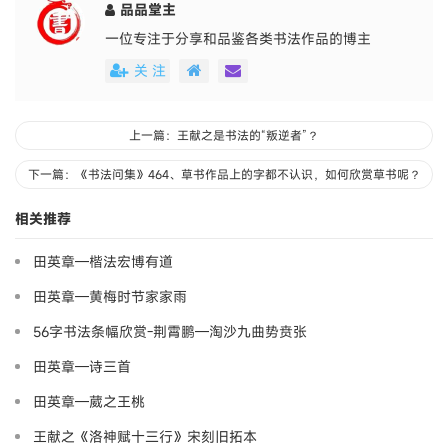
品品堂主
一位专注于分享和品鉴各类书法作品的博主
关 注
上一篇：王献之是书法的“叛逆者”？
下一篇：《书法问集》464、草书作品上的字都不认识，如何欣赏草书呢？
相关推荐
田英章—楷法宏博有道
田英章—黄梅时节家家雨
56字书法条幅欣赏-荆霄鹏—淘沙九曲势贲张
田英章—诗三首
田英章—葳之王桃
王献之《洛神赋十三行》宋刻旧拓本