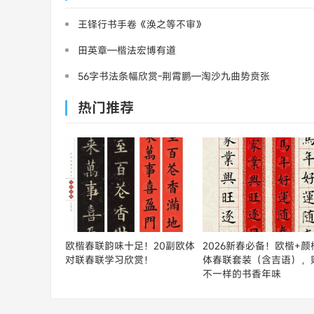
王铎行书手卷《涣之等不审》
田英章—楷法宏博有道
56字书法条幅欣赏-荆霄鹏—淘沙九曲势贲张
热门推荐
欧楷春联韵味十足！20副欧体
2026新春必备！欧楷+颜
对联春联学习欣赏！
体春联套装（含吉语），
不一样的书香年味