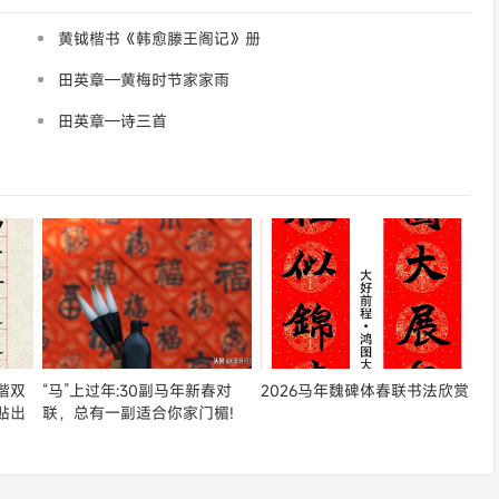
黄钺楷书《韩愈滕王阁记》册
田英章—黄梅时节家家雨
田英章—诗三首
楷双
“马”上过年:30副马年新春对
2026马年魏碑体春联书法欣赏
贴出
联，总有一副适合你家门楣!