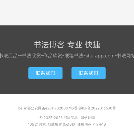
书法博客 专业 快捷
书法品品--书法欣赏-作品欣赏-硬笔书法-shufapp.com-书法网
联系我们
联系我们
beian鄂公安网备42011702000745号 鄂ICP备2022013600号
© 2023-2026
书法品品
网站地图
105 次请求, 加载用时 0.610秒, 使用内存 71.97MB