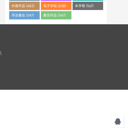
(682)
长卷作品 (682)
电子字帖 (638)
米字格 (567)
书法墓志 (547)
墓志作品 (547)
站