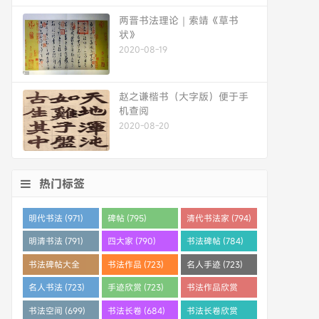
两晋书法理论｜索靖《草书
状》
2020-08-19
赵之谦楷书（大字版）便于手
机查阅
2020-08-20
热门标签
明代书法 (971)
碑帖 (795)
清代书法家 (794)
明清书法 (791)
四大家 (790)
书法碑帖 (784)
书法碑帖大全
书法作品 (723)
名人手迹 (723)
(784)
名人书法 (723)
手迹欣赏 (723)
书法作品欣赏
(710)
书法空间 (699)
书法长卷 (684)
书法长卷欣赏