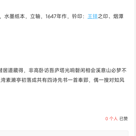
1cm，水墨纸本，立轴，1647年作，钤印：
王铎
之印、烟潭
潜居道藏得，非高卧访吾庐塔光响磬闲相会溪意山必梦不
银湾素濑亭初落成共有四诗先书一首奉郢，偶一搜对知风
0
个人
已赞