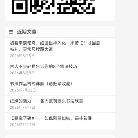
近期文章
初看平淡无奇，细读出神入化｜米芾《非才当剧
帖》，寻常尺牍藏大道
2026年8月8日
古人不会轻易告诉你的8个笔法技巧
2026年8月8日
书法作品格式详解（请赶紧收藏）
2026年7月22日
纸媒的魅力——各大报刊报头书法欣赏
2026年7月17日
《爨宝子碑》——如此刚健如铁，端朴若佛
2026年7月17日