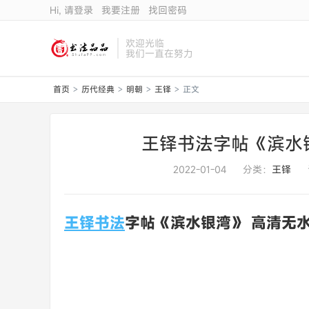
Hi, 请登录
我要注册
找回密码
欢迎光临
我们一直在努力
首页
历代经典
明朝
王铎
正文
>
>
>
>
王铎书法字帖《滨水
2022-01-04
分类：
王铎
王铎书法
字帖《滨水银湾》 高清无