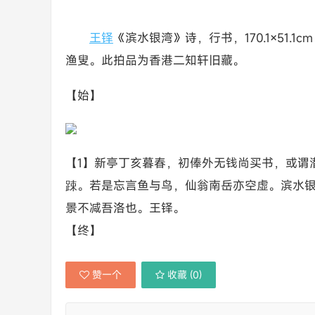
王铎
《滨水银湾》诗，行书，170.1×51.
渔叟。此拍品为香港二知轩旧藏。
【始】
【1】新亭丁亥暮春，初俸外无钱尚买书，或谓
踈。若是忘言鱼与鸟，仙翁南岳亦空虚。滨水
景不减吾洛也。王铎。
【终】
赞一个
收藏 (
0
)