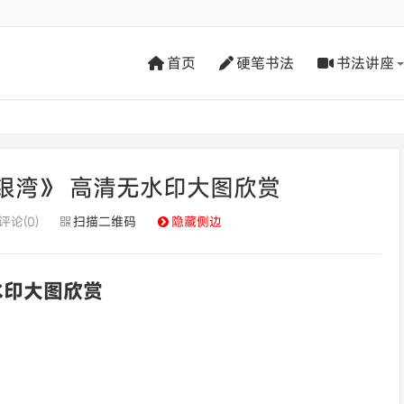
首页
硬笔书法
书法讲座
银湾》 高清无水印大图欣赏
评论(0)
扫描二维码
隐藏侧边
水印大图欣赏