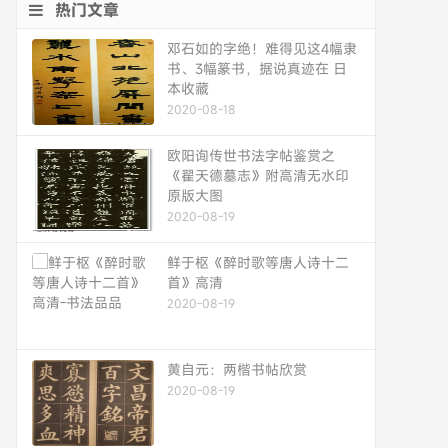
热门文章
邓石如的字绝！难得见这4幅隶
书、3幅篆书，据说真迹在 日
本收藏
2020-08-18
欧阳询传世书法字帖鉴赏之
《翟天德墓志》附高清无水印
原版大图
2020-08-19
鲜于枢《醉时歌等唐人诗十二
首》高清
2020-08-19
黄自元：两楷书帖欣赏
2020-08-19