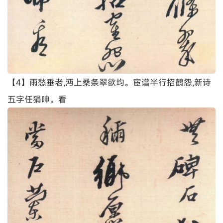
【4】雨愁垂老,沔上桑条翠欲均。宦谱半行招鹤怨,新诗
五字任狷呻。看