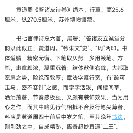
黄道周《答诸友诗卷》绢本，行草，高25.6
厘米，纵270.5厘米，苏州博物馆藏。
书七言律诗总六首，尾署：“答诸友立诚堂分
韵录此似正，黄道周。”钤朱文“史”、“周”两印。书
体遒媚，精密无懈、下笔取仄势，多用顿笔、方
笔，隶意颇浓，凝重沉着；结体欹侧右耸，大都取
宽扁之势，险绝而敦厚；章法字紧行宽，有“疏可
走马，密不容针”之感，而字字活泼，间楷间草，
洒洒落落，节奏感极强，又颇有装饰效果，当为用
心之作，而其中略见行气相抵不合及行笔尖薄者，
料应是黄道周四十前后中岁之笔，至其晚年
书法
，
则刚劲之中，自成精熟，离奇超妙直逼“二王”。