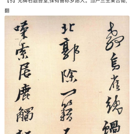
【5】无碑石题吾堂,保有善称乡愿人。当户兰生果合锄,
翻