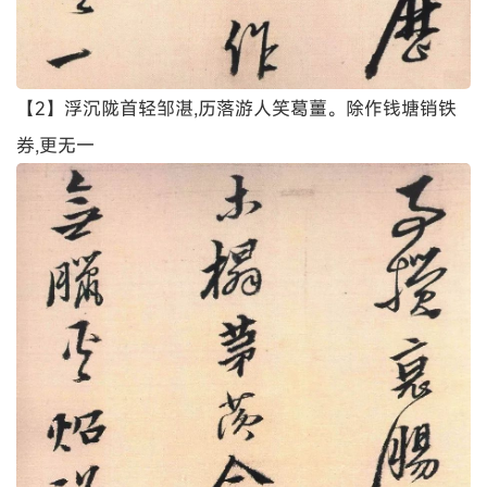
【2】浮沉陇首轻邹湛,历落游人笑葛薑。除作钱塘销铁
券,更无一