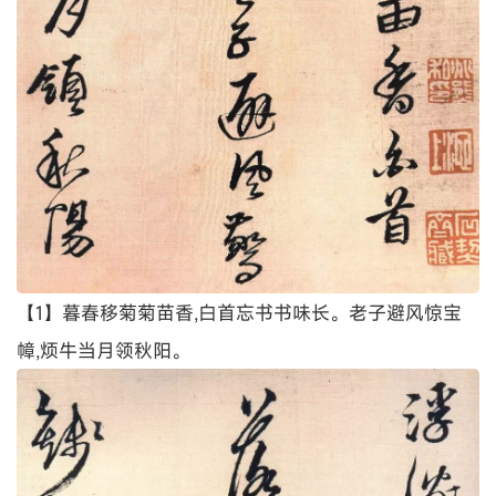
【1】暮春移菊菊苗香,白首忘书书味长。老子避风惊宝
幛,烦牛当月领秋阳。