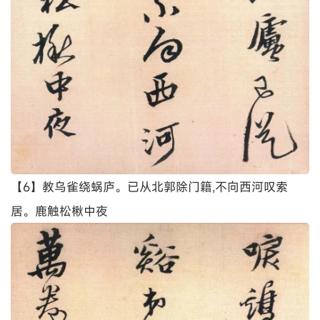
【6】教乌雀绕蜗庐。已从北郭除门籍,不向西河叹索
居。鹿触松楸中夜