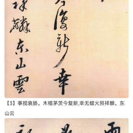
【3】事搅衰肠。木榻茅茨今复新,幸无蜡火照祥麟。东
山云