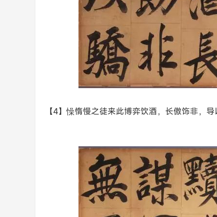
【4】懆惰慢之徒来此博弈饮酒，长傲饰非，导