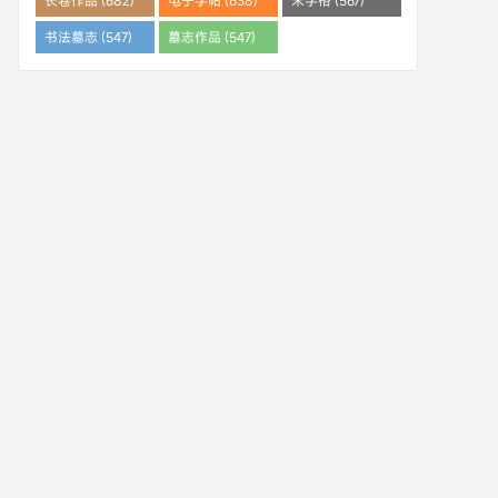
长卷作品 (682)
电子字帖 (638)
米字格 (567)
书法墓志 (547)
墓志作品 (547)