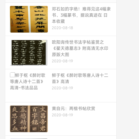
邓石如的字绝！难得见这4幅隶
书、3幅篆书，据说真迹在 日
本收藏
2020-08-18
欧阳询传世书法字帖鉴赏之
《翟天德墓志》附高清无水印
原版大图
2020-08-19
鲜于枢《醉时歌等唐人诗十二
首》高清
2020-08-19
黄自元：两楷书帖欣赏
2020-08-19