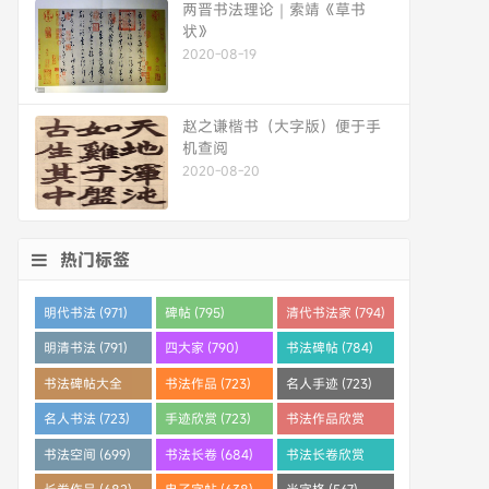
两晋书法理论｜索靖《草书
状》
2020-08-19
赵之谦楷书（大字版）便于手
机查阅
2020-08-20
热门标签
明代书法 (971)
碑帖 (795)
清代书法家 (794)
明清书法 (791)
四大家 (790)
书法碑帖 (784)
书法碑帖大全
书法作品 (723)
名人手迹 (723)
(784)
名人书法 (723)
手迹欣赏 (723)
书法作品欣赏
(710)
书法空间 (699)
书法长卷 (684)
书法长卷欣赏
(682)