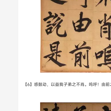
【6】惑鼓动，以益我子弟之不肖。呜呼！由前