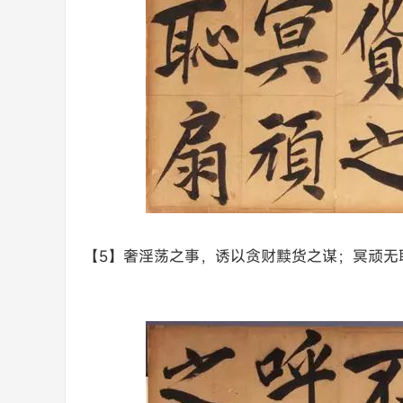
【5】奢淫荡之事，诱以贪财黩货之谋；冥顽无