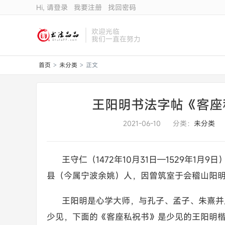
Hi, 请登录
我要注册
找回密码
欢迎光临
我们一直在努力
首页
未分类
正文
>
>
王阳明书法字帖《客座
2021-06-10
分类：
未分类
王守仁（1472年10月31日—1529年1
县（今属宁波余姚）人，因曾筑室于会稽山阳
王阳明是心学大师，与孔子、孟子、朱熹并
少见，下面的《客座私祝书》是少见的王阳明