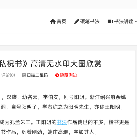
首页
硬笔书法
书法讲座
私祝书》高清无水印大图欣赏
评论(0)
扫描二维码
隐藏侧边
月9日），汉族，幼名云，字伯安，别号阳明。浙江绍兴府余姚
明洞，自号阳明子，学者称之为阳明先生，亦称王阳明。
成为孔孟朱王。王阳明的
书法
作品传世的不多，楷书更是
楷书作品，沉着刚劲，端庄高雅，字如其人。