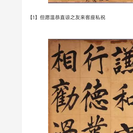
【1】但愿温恭直谅之友来客座私祝